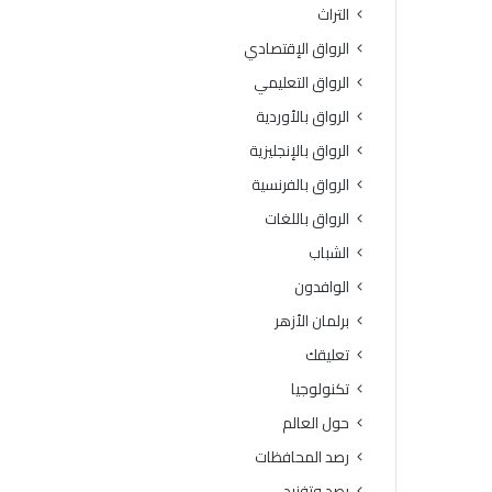
ص
د
التراث
ح
ي
الرواق الإقتصادي
ة
ت
ت
ر
الرواق التعليمي
س
ت
الرواق بالأوردية
ت
ب
ق
ع
الرواق بالإنجليزية
ب
ل
الرواق بالفرنسية
ل
ي
أ
ه
الرواق باللغات
ك
أ
الشباب
ث
ذ
ر
ى
الوافدون
م
ا
برلمان الأزهر
ن
ل
7
ن
تعليقك
1
ا
تكنولوجيا
م
س
ل
حول العالم
ي
رصد المحافظات
و
ن
رصد وتفنيد