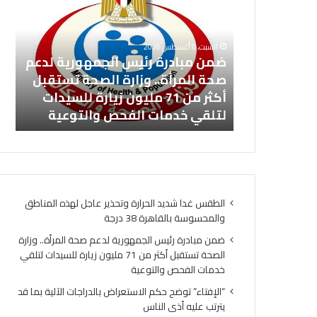
ن
ل
م
إ
ب
ف
السبت, 8 أغسطس 2026
ا
ت
ضمن مبادرة رئيس الجمهورية لدعم
د
ا
رة وتحذير
صحة المرأة.. وزارة الصحة تستقبل
“ا
ر
ء
والمحسوسة
أكثر من 71 مليون زيارة للسيدات
با
ة
”
لتلقي خدمات الفحص والتوعية
أذ
ر
ت
ئ
و
ي
ض
س
ح
ا
ح
ل
ك
الطقس غدا شديد الحرارة وتحذير عاجل لهذه المناطق
ج
م
والمحسوسة بالقاهرة 38 درجة
م
ا
ه
ل
ضمن مبادرة رئيس الجمهورية لدعم صحة المرأة.. وزارة
و
ا
الصحة تستقبل أكثر من 71 مليون زيارة للسيدات لتلقي
ر
س
خدمات الفحص والتوعية
ي
ت
“الإفتاء” توضح حكم الاستعراض بالدراجات الآلية بما قد
ة
ع
يترتب عليه أذى الناس
ل
ر