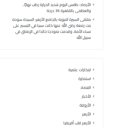
د
ا
الأرصاد: طقس اليوم شديد الحرارة رطب نهارًا..
ع
ض
والعظمى بالقاهرة 36 درجة
م
ب
ملتقى السيرة النبوية بالجامع الأزهر: السيدة سودة
ص
ا
بنت زمعة رضي الله عنها كانت سببا في التيسير على
ح
ل
نساء الأمة، وقدمت نموذجا خالدا في الإنفاق في
ة
د
سبيل الله
ا
ر
ل
ا
م
ج
ر
ا
أ
ت
ة
ا
ابتكارات علمية
.
ل
استمارة
.
آ
و
ل
اقتصاد
ز
ي
الأخبار
ا
ة
ر
الأروقة
ب
ة
م
الأزهر
ا
ا
الأزهر قلب أفريقيا
ل
ق