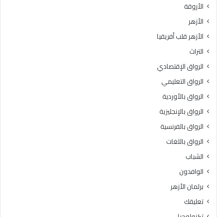
الأروقة
:
ص
ف
ح
الأزهر
ق
ي
الأزهر قلب أفريقيا
ه
ح
ا
ا
التراث
ل
ل
الرواق الإقتصادي
م
ش
ع
ه
الرواق التعليمي
ا
ا
الرواق بالأوردية
م
د
ل
الرواق بالإنجليزية
ت
ا
ي
الرواق بالفرنسية
ت
ن
الرواق باللغات
.
ا
.
ل
الشباب
أ
ا
الوافدون
ح
ب
ك
ت
برلمان الأزهر
ا
د
تعليقك
م
ا
ا
ئ
تكنولوجيا