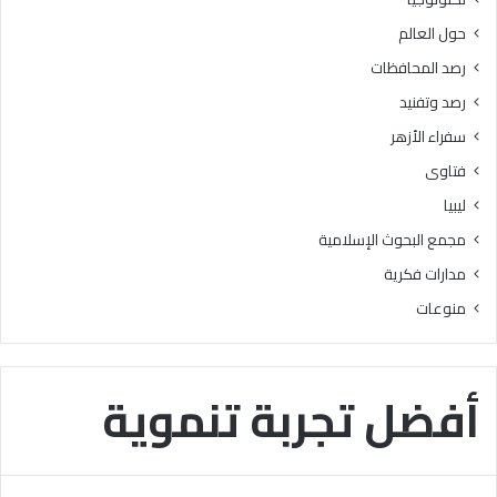
ل
ي
حول العالم
ح
ة
و
و
رصد المحافظات
ا
ا
رصد وتفنيد
ل
ل
ة
إ
سفراء الأزهر
“
ع
فتاوى
ر
د
ؤ
ا
ليبيا
ي
د
مجمع البحوث الإسلامية
ة
ي
ف
ة
مدارات فكرية
ق
ب
منوعات
ه
م
ي
ن
ة
ط
”
ق
أفضل تجربة تنموية
ة
ا
ل
ق