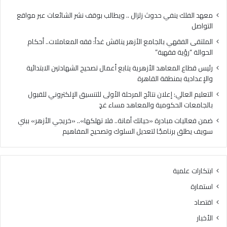
ي
ا
ب
ه
معهد الفلك ينفي حدوث زلزال .. ويطالب بوقف نشر الشائعات عبر مواقع
ا
د
التواصل
ل
ا
الملتقى الفقهي بالجامع الأزهر يناقش غداً: فقه المعاملات.. أحكام
ج
ل
الحوالة “رؤية فقهية”
ا
أ
م
ز
رئيس قطاع المعاهد الأزهرية يتابع أعمال تصحيح الشهادتين الابتدائية
ع
ه
والإعدادية بمنطقة القاهرة
ا
ر
التعليم العالي: إعلان نتائج المرحلة الأولى للتنسيق الإلكتروني للقبول
ل
ي
بالجامعات الحكومية والمعاهد مساء غدٍ
أ
ة
ز
ي
ضمن فعاليات مبادرة «حياتك أمانة.. فلا تهلكها».. «خريجي الأزهر» ببني
ه
ت
سويف يطلق برنامجًا لتعديل السلوك وتصحيح المفاهيم
ر
ا
ي
ب
ن
ع
ابتكارات علمية
ا
أ
ق
ع
استمارة
ش
م
اقتصاد
غ
ا
د
ل
الأخبار
اً
ت