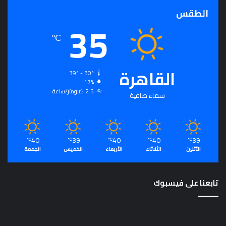
الطقس
35
℃
القاهرة
39º - 30º
17%
2.5 كيلومتر/ساعة
سماء صافية
40
39
40
40
39
℃
℃
℃
℃
℃
الأثنين
الثلاثاء
الأربعاء
الخميس
الجمعة
تابعنا على فيسبوك