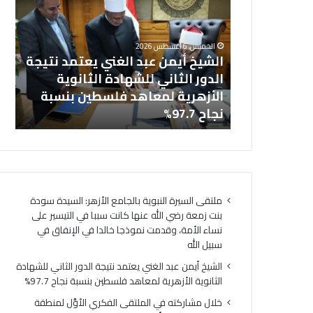
ش
ا
خل
ي
ل
بالجامع
ال
خ
م
الخميس, 6 أغسطس 2026
أ
ش
نت زمعة رضي
الشيخ أيمن عبد الغني يعتمد نتيجة
(ا
ي
ا
 التيسير على
الدور الثاني للشهادة الثانوية
ال
م
ر
ذجا خالدا
الأزهرية لمعاهد فلسطين بنسبة
لت
ن
ك
ه
نجاح 97.7%
لت
ع
ت
ب
ه
د
ف
ا
ي
ل
ا
غ
ل
ملتقى السيرة النبوية بالجامع الأزهر: السيدة سودة
ن
م
بنت زمعة رضي الله عنها كانت سببا في التيسير على
ي
ل
نساء الأمة، وقدمت نموذجا خالدا في الإنفاق في
ي
ت
سبيل الله
ع
ق
ت
ى
الشيخ أيمن عبد الغني يعتمد نتيجة الدور الثاني للشهادة
م
ا
الثانوية الأزهرية لمعاهد فلسطين بنسبة نجاح 97.7%
د
ل
خلال مشاركته في الملتقى الفكري الأوَّل لمنطقة
ن
ف