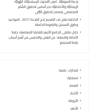
وعظ المنوفيَّة.. أمين (البحوث الإسلاميَّة): الهُويَّة
ت
ك
الإيمانيَّة والأخلاقيَّة حجر أساس لتحقيق السِّلم
ي
ر
المجتمعي ومصدر لتحقيق الرُّقي
ج
ي
ة
ا
الداخلية تفتح باب التقديم لحج القرعة 2027.. المواعيد
ا
ل
وطرق التسجيل والشروط الكاملة
ل
أ
خلال ملتقى الجامع الأزهر للقضايا المعاصرة: حفظ
د
وَّ
الأمانة والابتعاد عن الغش والتدليس من أهم أسباب
و
ل
ترابط المجتمع
ر
ل
ا
م
ل
ن
ث
ط
ا
ق
ن
ة
ابتكارات علمية
ي
و
استمارة
ل
ع
ل
ظ
اقتصاد
ش
ا
الأخبار
ه
ل
ا
الأروقة
م
د
ن
الأزهر