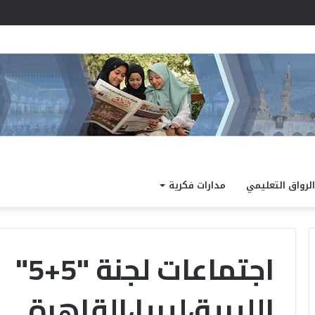
مد نتيجة الدور الثاني للشهادة الثانوية الأزهرية لمعاهد فلسطين بنسبة نجاح 97.7%
الرواق التعليمي
مدارات فكرية
اجتماعات لجنة "5+5"
الليبية،ليبيا،القاهرة
ا
ل