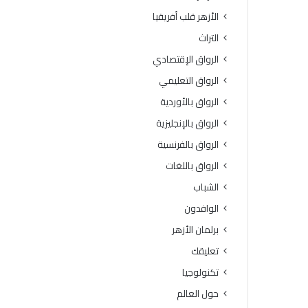
ة
و
الأزهر قلب أفريقيا
ا
ف
ل
يَّ
التراث
ث
ة
الرواق الإقتصادي
ا
.
ن
.
الرواق التعليمي
و
أ
الرواق بالأوردية
ي
م
ة
ي
الرواق بالإنجليزية
ا
ن
الرواق بالفرنسية
ل
(
أ
ا
الرواق باللغات
ز
ل
الشباب
ه
ب
ر
ح
الوافدون
ي
و
برلمان الأزهر
ة
ث
ل
ا
تعليقك
م
ل
تكنولوجيا
ع
إ
ا
س
حول العالم
ه
ل