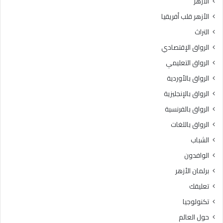
الأزهر
و
.
الأزهر قلب أفريقيا
ل
.
د
و
التراث
ا
ا
الرواق الإقتصادي
ل
ل
ن
م
الرواق التعليمي
ب
و
الرواق بالأوردية
و
ل
ي
الرواق بالإنجليزية
د
ا
ا
الرواق بالفرنسية
ل
ل
الرواق باللغات
ش
ن
ر
ب
الشباب
ي
و
الوافدون
ف
ي
ا
برلمان الأزهر
ل
تعليقك
ش
ر
تكنولوجيا
ي
حول العالم
ف