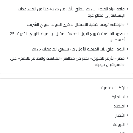
ح
ة
ك
ر
قافة «زاد العزة» الـ 252 تنطلق بأكثر من 4226 طنًا من المساعدات
ي
ب
الإنسانية إلى قطاع غزة
ف
ي
«الإفتاء» توضح كيفية الاحتفال بذكرى المولد النبوي الشريف
ي
ع
ة
ا
معهد الفلك: غرة ربيع الأول الجمعة المقبل.. والمولد النبوي الشريف 25
ا
ل
أغسطس
ل
أ
اليوم.. غلق باب المرحلة الأولى من تنسيق الجامعات 2026
ا
و
ح
ل
مدير «الأزهر للفتوى» يحذر من مظاهر «المباهاة والتظاهر بالنعم» على
ت
ا
«السوشيال ميديا»
ف
ل
ا
ج
ل
م
ابتكارات علمية
ب
ع
ذ
ة
استمارة
ك
ا
اقتصاد
ر
ل
ى
م
الأخبار
ا
ق
الأروقة
ل
ب
م
ل