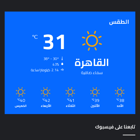
الطقس
31
℃
القاهرة
38º - 30º
43%
2.14 كيلومتر/ساعة
سماء صافية
40
42
41
39
38
℃
℃
℃
℃
℃
الأحد
الأثنين
الثلاثاء
الأربعاء
الخميس
تابعنا على فيسبوك