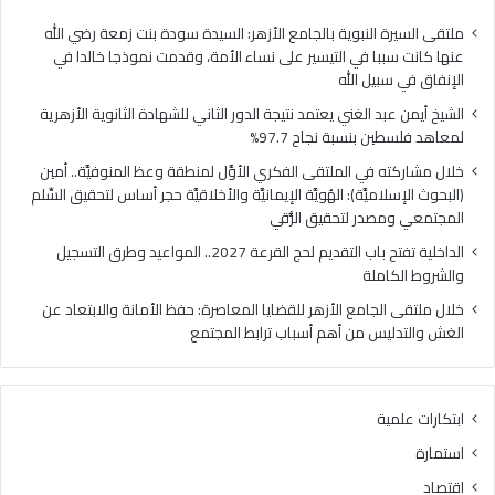
ا
ي
ل
ا
ملتقى السيرة النبوية بالجامع الأزهر: السيدة سودة بنت زمعة رضي الله
غ
ل
عنها كانت سببا في التيسير على نساء الأمة، وقدمت نموذجا خالدا في
ن
م
الإنفاق في سبيل الله
ي
ل
الشيخ أيمن عبد الغني يعتمد نتيجة الدور الثاني للشهادة الثانوية الأزهرية
ي
ت
لمعاهد فلسطين بنسبة نجاح 97.7%
ع
ق
ت
ى
خلال مشاركته في الملتقى الفكري الأوَّل لمنطقة وعظ المنوفيَّة.. أمين
م
ا
(البحوث الإسلاميَّة): الهُويَّة الإيمانيَّة والأخلاقيَّة حجر أساس لتحقيق السِّلم
د
ل
المجتمعي ومصدر لتحقيق الرُّقي
ن
ف
الداخلية تفتح باب التقديم لحج القرعة 2027.. المواعيد وطرق التسجيل
ت
ك
والشروط الكاملة
ي
ر
ج
ي
خلال ملتقى الجامع الأزهر للقضايا المعاصرة: حفظ الأمانة والابتعاد عن
ة
ا
الغش والتدليس من أهم أسباب ترابط المجتمع
ا
ل
ل
أ
د
وَّ
ابتكارات علمية
و
ل
ر
ل
استمارة
ا
م
اقتصاد
ل
ن