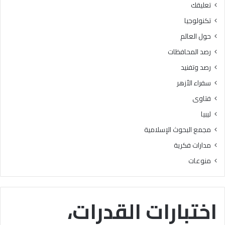
تعليقك
أ
ا
ز
ل
تكنولوجيا
ه
ب
حول العالم
ر
ح
ي
و
رصد المحافظات
ة
ث
رصد وتفنيد
ل
ا
م
ل
سفراء الأزهر
ع
إ
فتاوى
ا
س
ه
ل
ليبيا
د
ا
مجمع البحوث الإسلامية
ف
م
ل
يَّ
مدارات فكرية
س
ة
منوعات
ط
)
ي
:
ن
ا
ب
ل
اختبارات القدرات،
ن
هُ
س
و