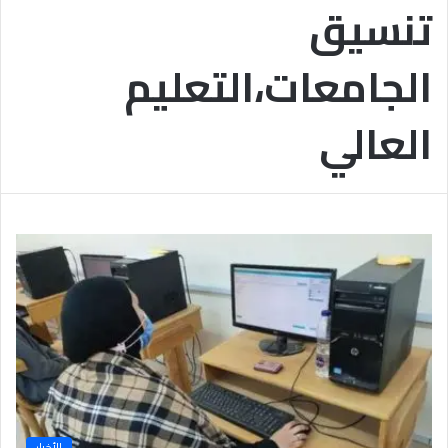
تنسيق
ب
يَّ
ة
ة
ن
ا
الجامعات،التعليم
ج
ل
ا
إ
ح
ي
العالي
9
م
7
ا
.
ن
7
يَّ
%
ة
و
ا
ل
أ
خ
ل
ا
ق
يَّ
ة
ح
الأخبار