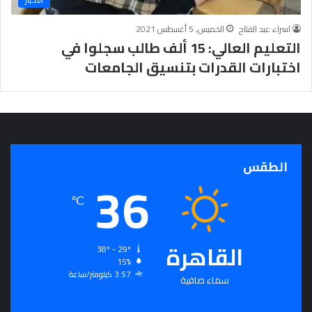
ج
ر
اسراء عبد الفتاح
الخميس, 5 أغسطس 2021
أ
التعليم العالي: 15 ألف طالب سجلوا في
س
اختبارات القدرات بتنسيق الجامعات
ا
س
ل
ت
ح
ق
ي
الطقس
36
ق
ا
℃
ل
سِّ
ل
القاهرة
م
38º - 29º
ا
15%
3.57 كيلومتر/ساعة
ل
سماء صافية
م
ج