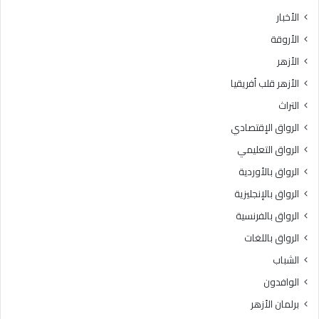
ث
ط
الأخبار
ا
ق
الأروقة
ن
ة
ي
و
الأزهر
ل
ع
الأزهر قلب أفريقيا
ل
ظ
ش
ا
التراث
ه
ل
الرواق الإقتصادي
ا
م
د
ن
الرواق التعليمي
ة
و
الرواق بالأوردية
ا
ف
ل
الرواق بالإنجليزية
يَّ
ث
ة
الرواق بالفرنسية
ا
.
الرواق باللغات
ن
.
و
أ
الشباب
ي
م
الوافدون
ة
ي
ا
ن
برلمان الأزهر
ل
(