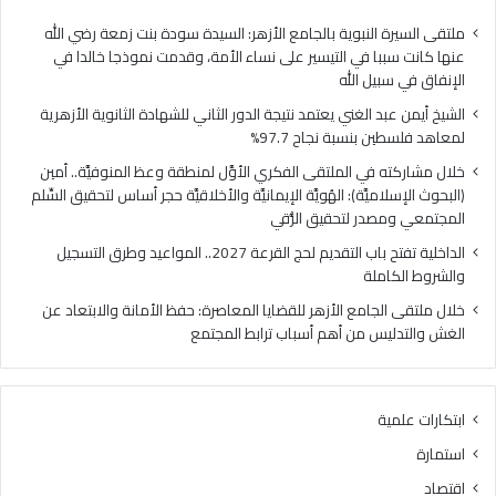
ا
ي
ل
ا
ملتقى السيرة النبوية بالجامع الأزهر: السيدة سودة بنت زمعة رضي الله
غ
ل
عنها كانت سببا في التيسير على نساء الأمة، وقدمت نموذجا خالدا في
ن
م
الإنفاق في سبيل الله
ي
ل
الشيخ أيمن عبد الغني يعتمد نتيجة الدور الثاني للشهادة الثانوية الأزهرية
ي
ت
لمعاهد فلسطين بنسبة نجاح 97.7%
ع
ق
ت
ى
خلال مشاركته في الملتقى الفكري الأوَّل لمنطقة وعظ المنوفيَّة.. أمين
م
ا
(البحوث الإسلاميَّة): الهُويَّة الإيمانيَّة والأخلاقيَّة حجر أساس لتحقيق السِّلم
د
ل
المجتمعي ومصدر لتحقيق الرُّقي
ن
ف
الداخلية تفتح باب التقديم لحج القرعة 2027.. المواعيد وطرق التسجيل
ت
ك
والشروط الكاملة
ي
ر
ج
ي
خلال ملتقى الجامع الأزهر للقضايا المعاصرة: حفظ الأمانة والابتعاد عن
ة
ا
الغش والتدليس من أهم أسباب ترابط المجتمع
ا
ل
ل
أ
د
وَّ
ابتكارات علمية
و
ل
ر
ل
استمارة
ا
م
اقتصاد
ل
ن