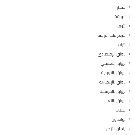
ث
ط
الأخبار
ا
ق
الأروقة
ن
ة
ي
و
الأزهر
ل
ع
الأزهر قلب أفريقيا
ل
ظ
ش
ا
التراث
ه
ل
الرواق الإقتصادي
ا
م
د
ن
الرواق التعليمي
ة
و
الرواق بالأوردية
ا
ف
ل
الرواق بالإنجليزية
يَّ
ث
ة
الرواق بالفرنسية
ا
.
الرواق باللغات
ن
.
و
أ
الشباب
ي
م
الوافدون
ة
ي
ا
ن
برلمان الأزهر
ل
(