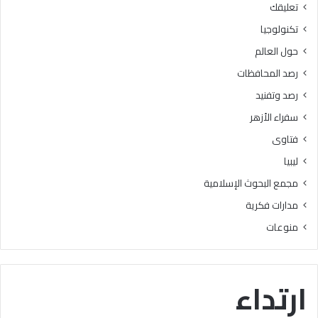
تعليقك
أ
ا
ز
ل
تكنولوجيا
ه
ب
حول العالم
ر
ح
ي
و
رصد المحافظات
ة
ث
رصد وتفنيد
ل
ا
م
ل
سفراء الأزهر
ع
إ
فتاوى
ا
س
ه
ل
ليبيا
د
ا
مجمع البحوث الإسلامية
ف
م
ل
يَّ
مدارات فكرية
س
ة
منوعات
ط
)
ي
:
ن
ا
ب
ل
ارتداء
ن
هُ
س
و