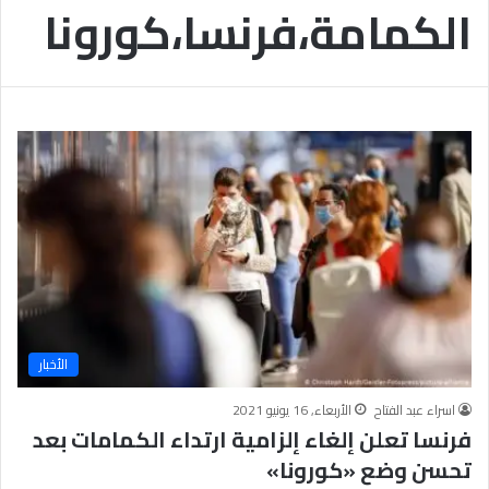
الكمامة،فرنسا،كورونا
ب
يَّ
ة
ة
ن
ا
ج
ل
ا
إ
ح
ي
9
م
7
ا
.
ن
7
يَّ
%
ة
و
ا
ل
أ
خ
الأخبار
ل
ا
اسراء عبد الفتاح
الأربعاء, 16 يونيو 2021
ق
فرنسا تعلن إلغاء إلزامية ارتداء الكمامات بعد
يَّ
تحسن وضع «كورونا»
ة
ح