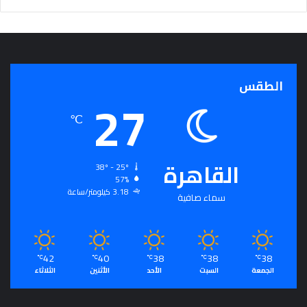
ج
ر
أ
س
ا
الطقس
س
27
ل
ت
℃
ح
ق
ي
القاهرة
38º - 25º
ق
57%
ا
3.18 كيلومتر/ساعة
سماء صافية
ل
سِّ
ل
م
42
40
38
38
38
ا
℃
℃
℃
℃
℃
الجمعة
السبت
الأحد
الأثنين
الثلاثاء
ل
م
ج