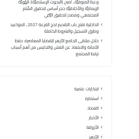
وعظ المنوفيَّة.. أمين (البحوث الإسلاميَّة): الهُويَّة
ت
ك
الإيمانيَّة والأخلاقيَّة حجر أساس لتحقيق السِّلم
ي
ر
المجتمعي ومصدر لتحقيق الرُّقي
ج
ي
ة
ا
الداخلية تفتح باب التقديم لحج القرعة 2027.. المواعيد
ا
ل
وطرق التسجيل والشروط الكاملة
ل
أ
خلال ملتقى الجامع الأزهر للقضايا المعاصرة: حفظ
د
وَّ
الأمانة والابتعاد عن الغش والتدليس من أهم أسباب
و
ل
ترابط المجتمع
ر
ل
ا
م
ل
ن
ث
ط
ا
ق
ن
ة
ابتكارات علمية
ي
و
استمارة
ل
ع
ل
ظ
اقتصاد
ش
ا
الأخبار
ه
ل
ا
الأروقة
م
د
ن
الأزهر