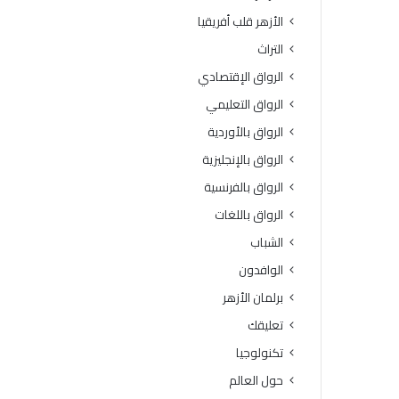
ة
و
الأزهر قلب أفريقيا
ا
ف
ل
يَّ
التراث
ث
ة
الرواق الإقتصادي
ا
.
ن
.
الرواق التعليمي
و
أ
الرواق بالأوردية
ي
م
ة
ي
الرواق بالإنجليزية
ا
ن
الرواق بالفرنسية
ل
(
أ
ا
الرواق باللغات
ز
ل
الشباب
ه
ب
ر
ح
الوافدون
ي
و
برلمان الأزهر
ة
ث
ل
ا
تعليقك
م
ل
تكنولوجيا
ع
إ
ا
س
حول العالم
ه
ل