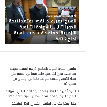
ش
ا
خل
ي
ل
بالجامع
ال
خ
م
الخميس, 6 أغسطس 2026
أ
ش
نت زمعة رضي
الشيخ أيمن عبد الغني يعتمد نتيجة
(ا
ي
ا
 التيسير على
الدور الثاني للشهادة الثانوية
ال
م
ر
ذجا خالدا
الأزهرية لمعاهد فلسطين بنسبة
لت
ن
ك
ه
نجاح 97.7%
لت
ع
ت
ب
ه
د
ف
ا
ي
ل
ا
غ
ل
ملتقى السيرة النبوية بالجامع الأزهر: السيدة سودة
ن
م
بنت زمعة رضي الله عنها كانت سببا في التيسير على
ي
ل
نساء الأمة، وقدمت نموذجا خالدا في الإنفاق في
ي
ت
سبيل الله
ع
ق
ت
ى
الشيخ أيمن عبد الغني يعتمد نتيجة الدور الثاني للشهادة
م
ا
الثانوية الأزهرية لمعاهد فلسطين بنسبة نجاح 97.7%
د
ل
خلال مشاركته في الملتقى الفكري الأوَّل لمنطقة
ن
ف