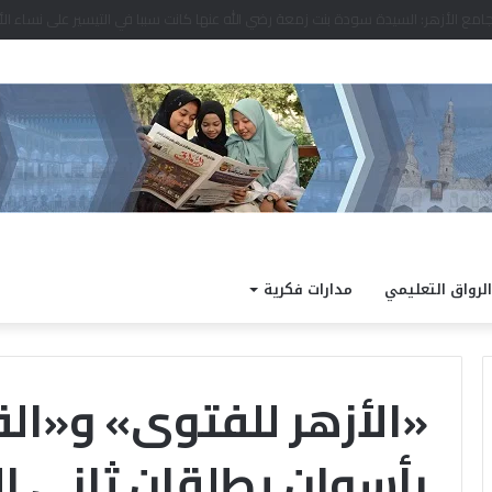
د نتيجة الدور الثاني للشهادة الثانوية الأزهرية لمعاهد فلسطين بنسبة نجاح 97.7%
الرواق التعليمي
مدارات فكرية
«الأزهر للفتوى» و«ال
بأسوان يطلقان ثانى ال
ا
ل