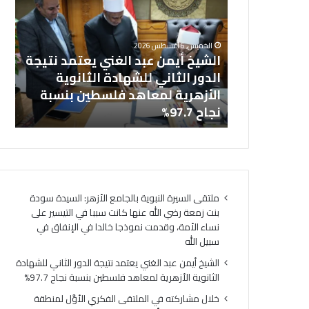
ش
ا
خل
ي
ل
بالجامع
ال
خ
م
الخميس, 6 أغسطس 2026
أ
ش
نت زمعة رضي
الشيخ أيمن عبد الغني يعتمد نتيجة
(ا
ي
ا
 التيسير على
الدور الثاني للشهادة الثانوية
ال
م
ر
ذجا خالدا
الأزهرية لمعاهد فلسطين بنسبة
لت
ن
ك
ه
نجاح 97.7%
لت
ع
ت
ب
ه
د
ف
ا
ي
ل
ا
غ
ل
ملتقى السيرة النبوية بالجامع الأزهر: السيدة سودة
ن
م
بنت زمعة رضي الله عنها كانت سببا في التيسير على
ي
ل
نساء الأمة، وقدمت نموذجا خالدا في الإنفاق في
ي
ت
سبيل الله
ع
ق
ت
ى
الشيخ أيمن عبد الغني يعتمد نتيجة الدور الثاني للشهادة
م
ا
الثانوية الأزهرية لمعاهد فلسطين بنسبة نجاح 97.7%
د
ل
خلال مشاركته في الملتقى الفكري الأوَّل لمنطقة
ن
ف