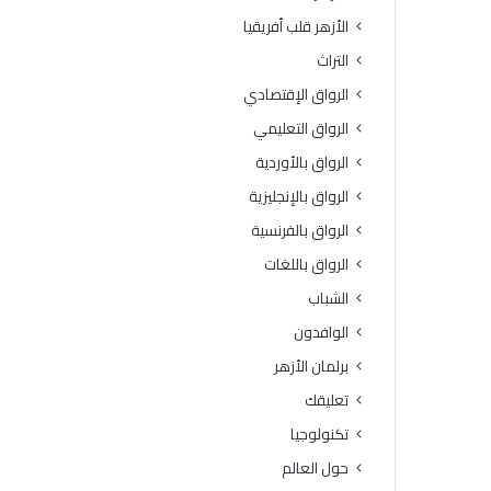
ة
و
الأزهر قلب أفريقيا
ا
ف
ل
يَّ
التراث
ث
ة
الرواق الإقتصادي
ا
.
ن
.
الرواق التعليمي
و
أ
الرواق بالأوردية
ي
م
ة
ي
الرواق بالإنجليزية
ا
ن
الرواق بالفرنسية
ل
(
أ
ا
الرواق باللغات
ز
ل
الشباب
ه
ب
ر
ح
الوافدون
ي
و
برلمان الأزهر
ة
ث
ل
ا
تعليقك
م
ل
تكنولوجيا
ع
إ
ا
س
حول العالم
ه
ل