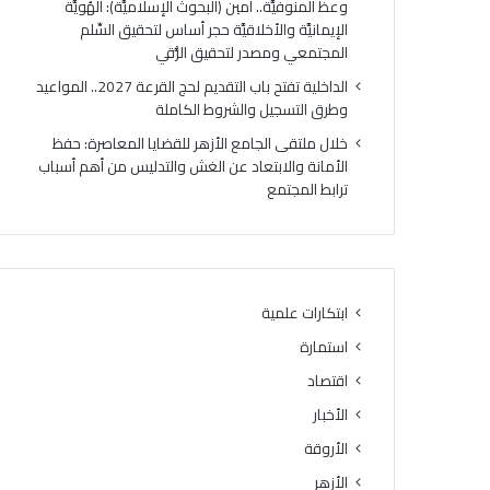
وعظ المنوفيَّة.. أمين (البحوث الإسلاميَّة): الهُويَّة
ت
ك
الإيمانيَّة والأخلاقيَّة حجر أساس لتحقيق السِّلم
ي
ر
المجتمعي ومصدر لتحقيق الرُّقي
ج
ي
ة
ا
الداخلية تفتح باب التقديم لحج القرعة 2027.. المواعيد
ا
ل
وطرق التسجيل والشروط الكاملة
ل
أ
خلال ملتقى الجامع الأزهر للقضايا المعاصرة: حفظ
د
وَّ
الأمانة والابتعاد عن الغش والتدليس من أهم أسباب
و
ل
ترابط المجتمع
ر
ل
ا
م
ل
ن
ث
ط
ا
ق
ن
ة
ابتكارات علمية
ي
و
استمارة
ل
ع
ل
ظ
اقتصاد
ش
ا
الأخبار
ه
ل
ا
الأروقة
م
د
ن
الأزهر