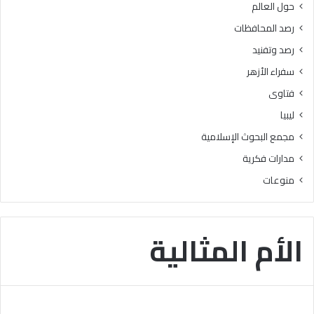
حول العالم
ز
م
ا
ج
رصد المحافظات
ل
ر
رصد وتفنيد
و
د
ع
ة
سفراء الأزهر
ي
.
فتاوى
.
”
و
ليبيا
ا
مجمع البحوث الإسلامية
ل
ل
مدارات فكرية
غ
منوعات
ة
ا
ل
ع
الأم المثالية
ر
ب
ي
ة
م