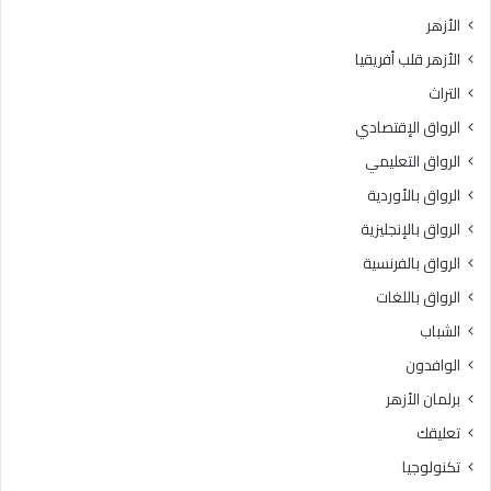
ت
ش
الأزهر
ب
ر
الأزهر قلب أفريقيا
ر
ع
ن
ي
التراث
ا
ة
الرواق الإقتصادي
م
ل
ج
ا
الرواق التعليمي
ه
ي
الرواق بالأوردية
ا
ك
ل
الرواق بالإنجليزية
و
ت
ن
الرواق بالفرنسية
د
ب
الرواق باللغات
ر
ا
ي
ل
الشباب
ب
أ
الوافدون
ي
ل
“
ف
برلمان الأزهر
ر
ا
تعليقك
ك
ظ
ا
ا
تكنولوجيا
ئ
ل