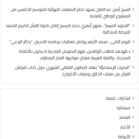
.
ا
م
ب
الشيخ أيمن عبدالغني يشهد ختام التصفيات النهائية للموسم الخامس من
ر
ا
المشروع الوطني للقراءة
ص
ل
“التجويد الميسر”.. منهج أزهري جديد لترسيخ إتقان تلاوة القرآن الكريم لتلاميذ
د
و
المرحلة الابتدائية
ا
ا
ل
ف
لليوم الثاني.. مرصد الأزهر يواصل فعاليات برنامجه التدريبي “ركائز الوعي”
أ
د
د.الهدهد للطلاب الوافدين: فهم النصوص الشرعية لا يكون بالألفاظ
ز
ي
المجردة.. واللغة العربية مفتاح مواجهة الفكر المتطرف
ه
ن
ر
:
“البحوث الإسلاميَّة” يعقد الصالون الثقافي الشهري حول كتاب (فرقان
ي
ف
القرآن بين صفات الخالق وصفات الأكوان)
و
ه
ا
م
ص
ا
ابتكارات علمية
ل
ل
ف
ن
استمارة
ع
ص
اقتصاد
ا
و
ل
ص
الأخبار
ي
ا
الأروقة
ا
ل