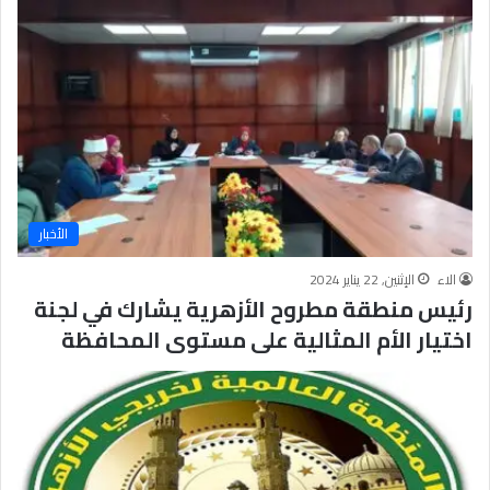
ف
ت
ا
ح
م
و
ا
ج
ه
ة
الأخبار
ا
ل
الاء
الإثنين, 22 يناير 2024
ف
رئيس منطقة مطروح الأزهرية يشارك في لجنة
ك
ر
اختيار الأم المثالية على مستوى المحافظة
ا
ل
م
ت
ط
ر
ف