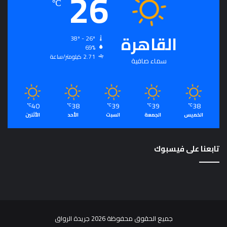
26
℃
القاهرة
38º - 26º
69%
2.71 كيلومتر/ساعة
سماء صافية
40
38
39
39
38
℃
℃
℃
℃
℃
الخميس
الجمعة
السبت
الأحد
الأثنين
تابعنا على فيسبوك
جميع الحقوق محفوظة 2026 جريدة الرواق