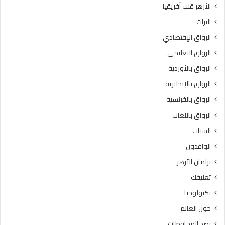
الأزهر قلب أفريقيا
ة
د
م
ا
التراث
ج
د
الرواق الإقتصادي
ا
ي
ن
ة
الرواق التعليمي
ي
ا
الرواق بالأوردية
ة
ل
ل
الرواق بالإنجليزية
أ
ل
ز
الرواق بالفرنسية
ط
ه
الرواق باللغات
ل
ر
ا
ي
الشباب
ب
ة
الوافدون
ا
.
ل
.
برلمان الأزهر
ح
و
تعليقك
ا
ر
ص
ئ
تكنولوجيا
ل
ي
حول العالم
ي
س
ن
ق
رصد المحافظات