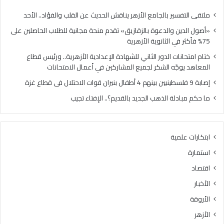
ل
ا
د
ل
ملتقى التفسير بالجامع الأزهر يناقش الحديث عن القلب والفؤاد.. الأحد
ع
د
«أصول الدين والدعوة بالزقازيق» تقدم منحة مجانية للطلاب الحاصلين على
و
و
75% فأكثر في الثانوية الأزهرية
ة
ر
ب
ا
ختام امتحانات الدور الثاني للشهادة الإعدادية الأزهرية.. ورئيس قطاع
ا
ل
المعاهد يوجّه الشكر لجميع المشاركين في أعمال الامتحانات
ل
ث
إصابة 9 فلسطينيين بينهم 4 أطفال بنيران قوات الاحتلال فى قطاع غزة
ز
ا
ق
ن
ما حكم مبادلة الذهب الجديد بالقديم؟.. الإفتاء تجيب
ا
ي
ز
ل
ي
ل
ابتكارات علمية
ق
ش
»
ه
استمارة
ت
ا
اقتصاد
ق
د
د
ة
الأخبار
م
ا
الأروقة
م
ل
ن
إ
الأزهر
ح
ع