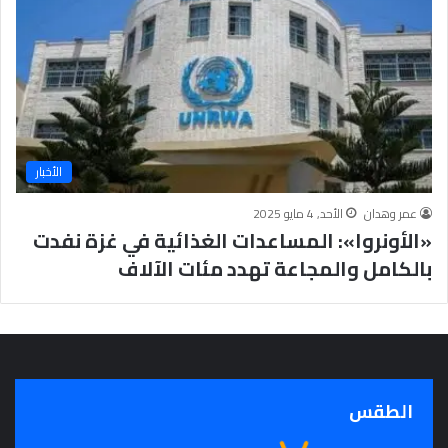
ا
م
ل
ي
أ
ع
ز
ا
ه
ل
ر
م
ي
ش
ة
ا
الأخبار
ر
ك
عمر وهدان
الأحد, 4 مايو 2025
ي
«الأونروا»: المساعدات الغذائية في غزة نفدت
ن
ف
بالكامل والمجاعة تهدد مئات الآلاف
ي
أ
ع
م
ا
ل
ا
الطقس
ل
ا