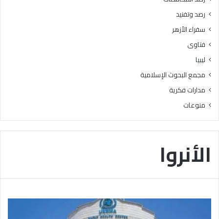
ع
ط
رصد وتفنيد
ل
ا
ى
ع
سفراء الأزهر
7
ا
فتاوى
5
ل
%
م
ليبيا
ف
ع
مجمع البحوث الإسلامية
أ
ا
ك
ه
مدارات فكرية
ث
د
منوعات
ر
ي
ف
و
ي
جّ
ا
ه
الأنروا
ل
ا
ث
ل
ا
ش
ن
ك
و
ر
ي
ل
ة
ج