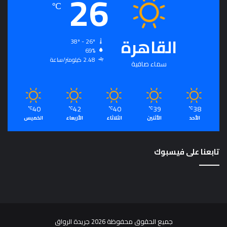
26
℃
م
ت
ح
القاهرة
ا
38º - 26º
69%
ن
2.48 كيلومتر/ساعة
ا
سماء صافية
ت
40
42
40
39
38
℃
℃
℃
℃
℃
الأحد
الأثنين
الثلاثاء
الأربعاء
الخميس
تابعنا على فيسبوك
جميع الحقوق محفوظة 2026 جريدة الرواق