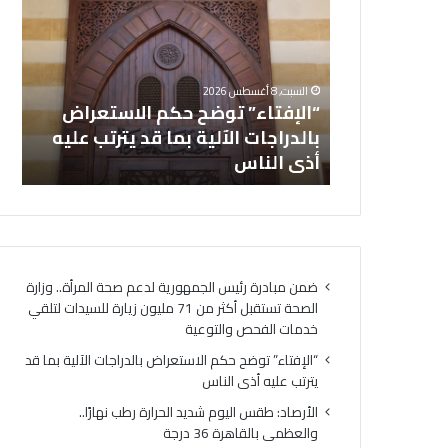
ل
أ
إ
ر
ف
ص
ت
ا
هورية لدعم
السبت, 8 أغسطس 2026
ا
د
صحة تستقبل
“الإفتاء” توضح حكم الاستعراض
ال
ء
:
زيارة للسيدات
بالدراجات الآلية بما قد يترتب عليه
”
ط
التوعية
أذى الناس
در
ت
ق
و
س
ض
ا
ح
ل
ح
ي
ك
و
ضمن مبادرة رئيس الجمهورية لدعم صحة المرأة.. وزارة
م
م
الصحة تستقبل أكثر من 71 مليون زيارة للسيدات لتلقي
ا
ش
خدمات الفحص والتوعية
ل
د
ا
ي
“الإفتاء” توضح حكم الاستعراض بالدراجات الآلية بما قد
س
د
يترتب عليه أذى الناس
ت
ا
الأرصاد: طقس اليوم شديد الحرارة رطب نهارًا..
ع
ل
والعظمى بالقاهرة 36 درجة
ر
ح