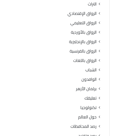
د
ب
التراث
ي
ا
الرواق الإقتصادي
ت
ل
ر
ق
الرواق التعليمي
ت
ا
الرواق بالأوردية
ب
ه
ع
ر
الرواق بالإنجليزية
ل
ة
الرواق بالفرنسية
ي
3
ه
6
الرواق باللغات
أ
د
الشباب
ذ
ر
ى
ج
الوافدون
ا
ة
برلمان الأزهر
ل
ن
تعليقك
ا
تكنولوجيا
س
حول العالم
رصد المحافظات
رصد وتفنيد