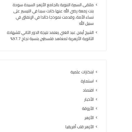
ا
ر
ملتقى السيرة النبوية بالجامع الأزهر: السيدة سودة
ض
ا
بنت زمعة رضي الله عنها كانت سببا في التيسير على
ب
ر
نساء الأمة، وقدمت نموذجا خالدا في الإنفاق في
ا
ة
سبيل الله
ل
ر
الشيخ أيمن عبد الغني يعتمد نتيجة الدور الثاني للشهادة
د
ط
الثانوية الأزهرية لمعاهد فلسطين بنسبة نجاح 97.7%
ر
ب
ا
ن
ج
ه
ا
ا
ت
رً
ا
ا
ابتكارات علمية
ل
.
استمارة
آ
.
ل
و
اقتصاد
ي
ا
الأخبار
ة
ل
ب
الأروقة
ع
م
ظ
الأزهر
ا
م
الأزهر قلب أفريقيا
ق
ى