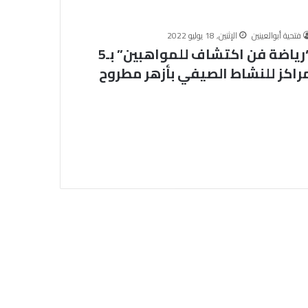
ت
ي
ج
فتحية أبوالعينين
الإثنين, 18 يوليو 2022
“رياضة فن اكتشاف للمواهبين” بـ5
ة
ا
راكز للنشاط الصيفي بأزهر مطروح
ل
د
و
ر
ا
ل
ث
ا
ن
ي
ل
ل
ش
ه
ا
د