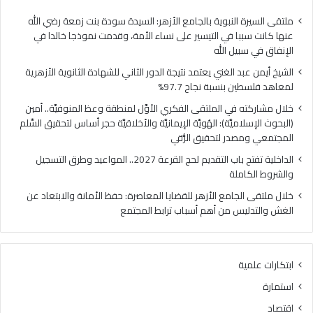
ا
ي
ل
ا
ملتقى السيرة النبوية بالجامع الأزهر: السيدة سودة بنت زمعة رضي الله
غ
ل
عنها كانت سببا في التيسير على نساء الأمة، وقدمت نموذجا خالدا في
ن
م
الإنفاق في سبيل الله
ي
ل
الشيخ أيمن عبد الغني يعتمد نتيجة الدور الثاني للشهادة الثانوية الأزهرية
ي
ت
لمعاهد فلسطين بنسبة نجاح 97.7%
ع
ق
ت
ى
خلال مشاركته في الملتقى الفكري الأوَّل لمنطقة وعظ المنوفيَّة.. أمين
م
ا
(البحوث الإسلاميَّة): الهُويَّة الإيمانيَّة والأخلاقيَّة حجر أساس لتحقيق السِّلم
د
ل
المجتمعي ومصدر لتحقيق الرُّقي
ن
ف
الداخلية تفتح باب التقديم لحج القرعة 2027.. المواعيد وطرق التسجيل
ت
ك
والشروط الكاملة
ي
ر
ج
ي
خلال ملتقى الجامع الأزهر للقضايا المعاصرة: حفظ الأمانة والابتعاد عن
ة
ا
الغش والتدليس من أهم أسباب ترابط المجتمع
ا
ل
ل
أ
د
وَّ
ابتكارات علمية
و
ل
ر
ل
استمارة
ا
م
اقتصاد
ل
ن