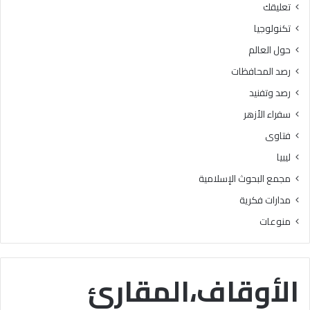
تعليقك
أ
ا
ز
ل
تكنولوجيا
ه
ب
حول العالم
ر
ح
ي
و
رصد المحافظات
ة
ث
رصد وتفنيد
ل
ا
م
ل
سفراء الأزهر
ع
إ
فتاوى
ا
س
ه
ل
ليبيا
د
ا
مجمع البحوث الإسلامية
ف
م
ل
يَّ
مدارات فكرية
س
ة
منوعات
ط
)
ي
:
ن
ا
ب
ل
الأوقاف،المقارئ
ن
هُ
س
و