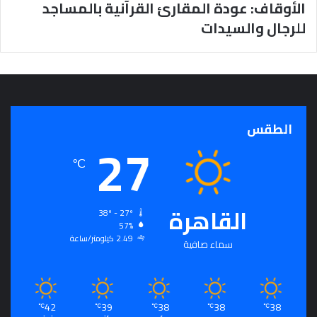
الأوقاف: عودة المقارئ القرآنية بالمساجد
ج
للرجال والسيدات
ر
أ
س
ا
س
ل
ت
الطقس
ح
27
ق
℃
ي
ق
ا
ل
القاهرة
38º - 27º
سِّ
57%
ل
2.49 كيلومتر/ساعة
سماء صافية
م
ا
ل
م
42
39
38
38
38
℃
℃
℃
℃
℃
ج