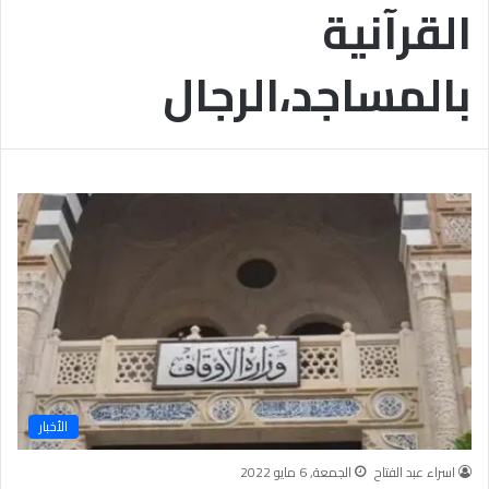
القرآنية
ب
يَّ
ة
ة
ن
ا
بالمساجد،الرجال
ج
ل
ا
إ
ح
ي
9
م
7
ا
.
ن
7
يَّ
%
ة
و
ا
ل
أ
خ
ل
ا
ق
الأخبار
يَّ
ة
اسراء عبد الفتاح
الجمعة, 6 مايو 2022
ح