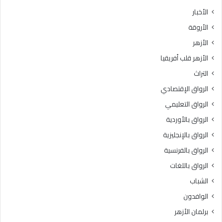
ث
ط
الأخبار
ا
ق
الأروقة
ن
ة
ي
و
الأزهر
ل
ع
الأزهر قلب أفريقيا
ل
ظ
ش
ا
التراث
ه
ل
الرواق الإقتصادي
ا
م
د
ن
الرواق التعليمي
ة
و
الرواق بالأوردية
ا
ف
ل
الرواق بالإنجليزية
يَّ
ث
ة
الرواق بالفرنسية
ا
.
الرواق باللغات
ن
.
و
أ
الشباب
ي
م
الوافدون
ة
ي
ا
ن
برلمان الأزهر
ل
(