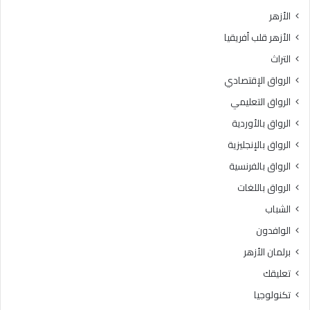
و
ل
الأزهر
ل
ك
الأزهر قلب أفريقيا
ى
ه
ل
ا
التراث
ل
»
الرواق الإقتصادي
ت
.
ن
.
الرواق التعليمي
س
«
الرواق بالأوردية
ي
خ
ق
الرواق بالإنجليزية
ر
ا
ي
الرواق بالفرنسية
ل
ج
الرواق باللغات
إ
ي
ل
ا
الشباب
ك
ل
الوافدون
ت
أ
ر
ز
برلمان الأزهر
و
ه
تعليقك
ن
ر
ي
»
تكنولوجيا
ل
ب