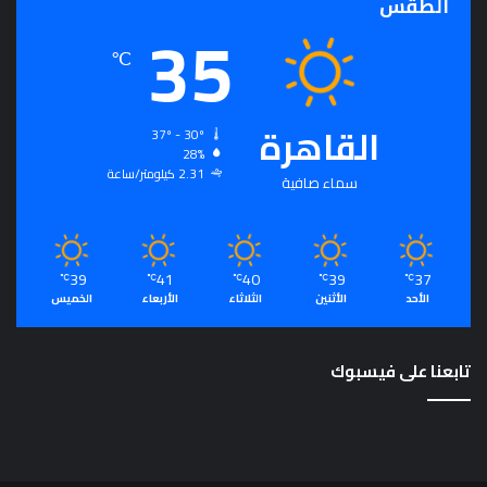
الطقس
35
م
℃
القاهرة
37º - 30º
28%
2.31 كيلومتر/ساعة
سماء صافية
39
41
40
39
37
℃
℃
℃
℃
℃
الأحد
الأثنين
الثلاثاء
الأربعاء
الخميس
تابعنا على فيسبوك