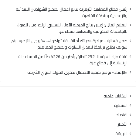
ي
ا
:
د
رئيس قطاع المعاهد الأزهرية يتابع أعمال تصحيح الشهادتين الابتدائية
إ
ر
والإعدادية بمنطقة القاهرة
ع
ة
التعليم العالي: إعلان نتائج المرحلة الأولى للتنسيق الإلكتروني للقبول
ل
«
بالجامعات الحكومية والمعاهد مساء غدٍ
ا
ح
ن
ي
ضمن فعاليات مبادرة «حياتك أمانة.. فلا تهلكها».. «خريجي الأزهر» ببني
ن
ا
سويف يطلق برنامجًا لتعديل السلوك وتصحيح المفاهيم
ت
ت
قافة «زاد العزة» الـ 252 تنطلق بأكثر من 4226 طنًا من المساعدات
ا
ك
الإنسانية إلى قطاع غزة
ئ
أ
ج
م
«الإفتاء» توضح كيفية الاحتفال بذكرى المولد النبوي الشريف
ا
ا
ل
ن
م
ة
ابتكارات علمية
ر
.
ح
.
استمارة
ل
ف
اقتصاد
ة
ل
ا
ا
الأخبار
ل
ت
الأروقة
أ
ه