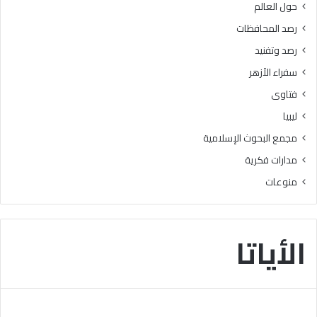
حول العالم
ل
ب
ق
ن
رصد المحافظات
ب
ي
رصد وتفنيد
و
س
ل
و
سفراء الأزهر
ب
ي
فتاوى
ا
ف
ل
ي
ليبيا
ج
ط
مجمع البحوث الإسلامية
ا
ل
م
ق
مدارات فكرية
ع
ب
منوعات
ا
ر
ت
ن
ا
ا
ل
م
الأياتا
ح
جً
ك
ا
و
ل
م
ت
ي
ع