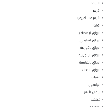
الأروقة
ة
ا
.
ل
الأزهر
.
آ
الأزهر قلب أفريقيا
و
ل
ز
ي
التراث
ا
ة
الرواق الإقتصادي
ر
ب
ة
م
الرواق التعليمي
ا
ا
الرواق بالأوردية
ل
ق
ص
الرواق بالإنجليزية
د
ح
ي
الرواق بالفرنسية
ة
ت
الرواق باللغات
ت
ر
س
ت
الشباب
ت
ب
الوافدون
ق
ع
ب
ل
برلمان الأزهر
ل
ي
تعليقك
أ
ه
ك
أ
تكنولوجيا