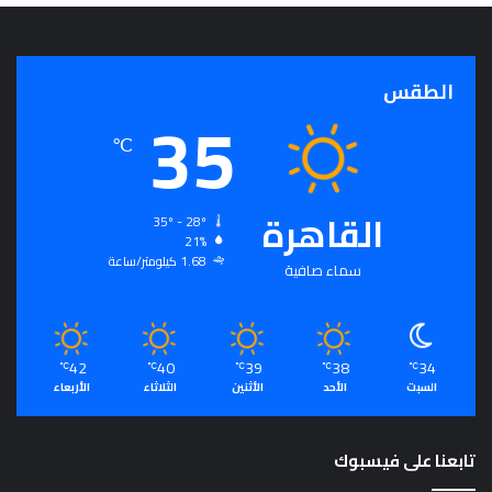
ع
ي
ة
الطقس
35
℃
القاهرة
35º - 28º
21%
1.68 كيلومتر/ساعة
سماء صافية
42
40
39
38
34
℃
℃
℃
℃
℃
السبت
الأحد
الأثنين
الثلاثاء
الأربعاء
تابعنا على فيسبوك