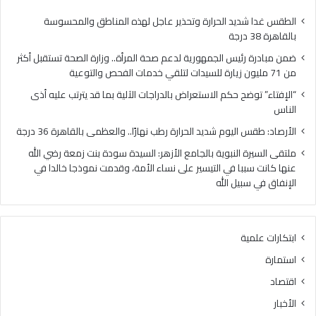
س
ح
ا
ح
الطقس غدا شديد الحرارة وتحذير عاجل لهذه المناطق والمحسوسة
ل
ك
بالقاهرة 38 درجة
ج
م
ضمن مبادرة رئيس الجمهورية لدعم صحة المرأة.. وزارة الصحة تستقبل أكثر
م
ا
من 71 مليون زيارة للسيدات لتلقي خدمات الفحص والتوعية
ه
ل
و
ا
“الإفتاء” توضح حكم الاستعراض بالدراجات الآلية بما قد يترتب عليه أذى
ر
س
الناس
ي
ت
الأرصاد: طقس اليوم شديد الحرارة رطب نهارًا.. والعظمى بالقاهرة 36 درجة
ة
ع
ل
ر
ملتقى السيرة النبوية بالجامع الأزهر: السيدة سودة بنت زمعة رضي الله
د
ا
عنها كانت سببا في التيسير على نساء الأمة، وقدمت نموذجا خالدا في
ع
ض
الإنفاق في سبيل الله
م
ب
ص
ا
ح
ل
ابتكارات علمية
ة
د
ا
ر
استمارة
ل
ا
اقتصاد
م
ج
ر
ا
الأخبار
أ
ت