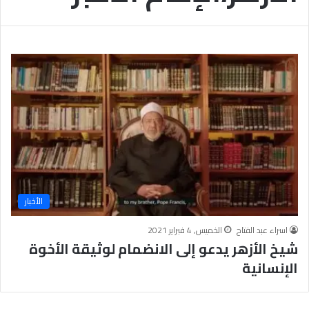
ا
ت
ل
ت
ل
ق
ي
خ
د
م
ا
ت
ا
ل
الأخبار
ف
ح
اسراء عبد الفتاح
الخميس, 4 فبراير 2021
ص
شيخ الأزهر يدعو إلى الانضمام لوثيقة الأخوة
و
الإنسانية
ا
ل
ت
و