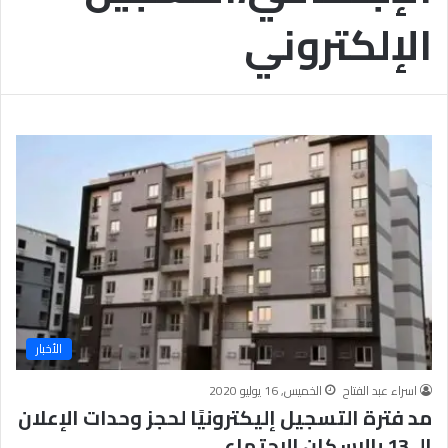
س
ش
الإلكتروني
ب
ه
ا
ا
ب
د
ت
ة
ر
ا
ا
ل
ب
إ
ط
ع
ا
د
ل
ا
م
د
ج
ي
ت
ة
م
ب
ع
ا
ل
الأخبار
أ
ز
اسراء عبد الفتاح
الخميس, 16 يوليو 2020
ه
مد فترة التسجيل إليكترونيًا لحجز وحدات الإعلان
ر
الـ 13 بالإسكان الإجتماعي