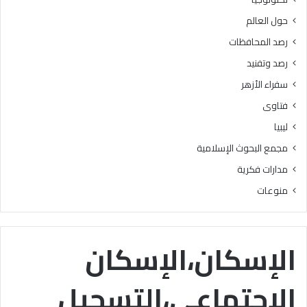
د
ل
حول العالم
ع
ي
ن
ل
رصد المحافظات
ا
ل
رصد وتفنيد
ل
ط
غ
ل
سفراء الأزهر
ش
ا
فتاوى
و
ب
ا
ا
ليبيا
ل
ل
مجمع البحوث الإسلامية
ت
م
د
ل
مدارات فكرية
ل
ح
منوعات
ي
ق
س
ي
م
ن
ن
ع
الإسكان،الإسكان
أ
ل
ه
ى
الإجتماعي،التسجيل
م
ا
أ
ل