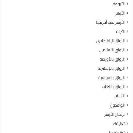
الأروقة
ر
ت
ة
د
الأزهر
:
ا
الأزهر قلب أفريقيا
ح
ئ
ف
ي
التراث
ظ
ة
الرواق الإقتصادي
ا
و
ل
ا
الرواق التعليمي
أ
ل
الرواق بالأوردية
م
ب
ا
الرواق بالإنجليزية
ر
ن
ن
الرواق بالفرنسية
ة
ا
الرواق باللغات
و
م
ا
ج
الشباب
ل
ا
الوافدون
ا
ل
ب
ت
برلمان الأزهر
ت
أ
تعليقك
ع
ه
ا
ي
تكنولوجيا