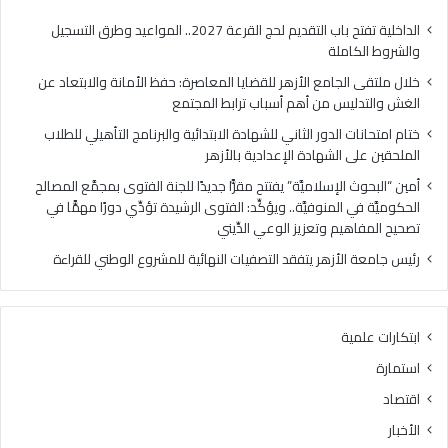
ا
ا
م
ل
الداخلية تفتح باب التقديم لحج القرعة 2027.. المواعيد وطرق التسجيل
ع
د
والشروط الكاملة
ا
و
خلال ملتقى الجامع الأزهر للقضايا المعاصرة: حفظ الأمانة والابتعاد عن
ل
ر
الغش والتدليس من أهم أسباب ترابط المجتمع
أ
ا
ز
ل
ختام امتحانات الدور الثاني للشهادة الابتدائية والبرنامج التأهيلي للطلاب
ه
ث
الملحقين على الشهادة الإعدادية بالأزهر
ر
ا
أمين “البحوث الإسلاميَّة” يفتتح مقرًّا جديدًا للجنة الفتوى بمجمَّع المصالح
ل
ن
الحكوميَّة في المنوفيَّة.. ويؤكِّد: الفتوى الرشيدة تؤدِّي دورًا مهمًّا في
ل
ي
تصحيح المفاهيم وتعزيز الوعي الدِّيني
ق
ل
ض
ل
رئيس جامعة الأزهر يتفقد التصفيات النهائية للمشروع الوطني للقراءة
ا
ش
ي
ه
ا
ا
ابتكارات علمية
ا
د
ل
ة
استمارة
م
ا
اقتصاد
ع
ل
ا
ا
الأخبار
ص
ب