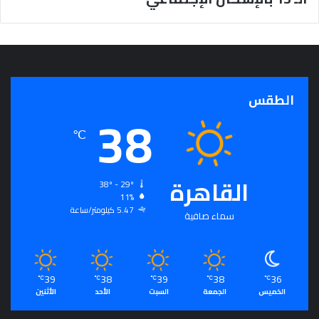
الطقس
38
℃
القاهرة
38º - 29º
11%
5.47 كيلومتر/ساعة
سماء صافية
39
38
39
38
36
℃
℃
℃
℃
℃
الخميس
الجمعة
السبت
الأحد
الأثنين