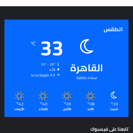
الطقس
33
℃
القاهرة
33º - 29º
43%
9.9 كيلومتر/ساعة
سماء صافية
42
40
39
38
33
℃
℃
℃
℃
℃
السبت
الأحد
الأثنين
الثلاثاء
الأربعاء
تابعنا على فيسبوك