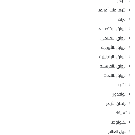
الأزهر
ا
إ
الأزهر قلب أفريقيا
ت
ف
ا
ت
التراث
ل
ا
الرواق الإقتصادي
ا
ء
ح
ت
الرواق التعليمي
ت
ج
الرواق بالأوردية
ل
ي
ا
الرواق بالإنجليزية
ب
ل
الرواق بالفرنسية
ف
الرواق باللغات
ى
ق
الشباب
ط
الوافدون
ا
ع
برلمان الأزهر
غ
تعليقك
ز
ة
تكنولوجيا
حول العالم