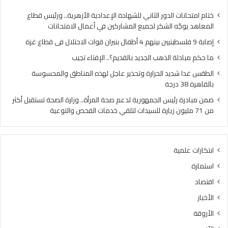
ي
ل
ي
ذ
ختام امتحانات الدور الثاني للشهادة الإعدادية الأزهرية.. ورئيس قطاع
ن
ه
المعاهد يوجّه الشكر لجميع المشاركين في أعمال الامتحانات
ب
ب
إصابة 9 فلسطينيين بينهم 4 أطفال بنيران قوات الاحتلال فى قطاع غزة
ي
ا
ن
ل
ما حكم مبادلة الذهب الجديد بالقديم؟.. الإفتاء تجيب
ه
ج
الطقس غدا شديد الحرارة وتحذير عاجل لهذه المناطق والمحسوسة
م
د
بالقاهرة 38 درجة
4
ي
أ
د
ضمن مبادرة رئيس الجمهورية لدعم صحة المرأة.. وزارة الصحة تستقبل أكثر
ط
ب
من 71 مليون زيارة للسيدات لتلقي خدمات الفحص والتوعية
ف
ا
ا
ل
ل
ق
ابتكارات علمية
ب
د
ن
ي
استمارة
ي
م
اقتصاد
ر
؟
ا
.
الأخبار
ن
.
الأروقة
ق
ا
و
ل