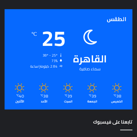
الطقس
25
℃
القاهرة
38º - 25º
73%
2.84 كيلومتر/ساعة
سماء صافية
40
38
39
39
38
℃
℃
℃
℃
℃
الخميس
الجمعة
السبت
الأحد
الأثنين
تابعنا على فيسبوك