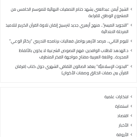
س
.
ر
م
الشيخ أيمن عبدالغني يشهد ختام التصفيات النهائية للموسم الخامس من
”
ر
المشروع الوطني للقراءة
.
ص
“التجويد الميسر”.. منهج أزهري جديد لترسيخ إتقان تلاوة القرآن الكريم لتلاميذ
.
د
المرحلة الابتدائية
م
ا
ن
ل
لليوم الثاني.. مرصد الأزهر يواصل فعاليات برنامجه التدريبي “ركائز الوعي”
ه
أ
د.الهدهد للطلاب الوافدين: فهم النصوص الشرعية لا يكون بالألفاظ
ج
ز
المجردة.. واللغة العربية مفتاح مواجهة الفكر المتطرف
أ
ه
ز
ر
“البحوث الإسلاميَّة” يعقد الصالون الثقافي الشهري حول كتاب (فرقان
ه
ي
القرآن بين صفات الخالق وصفات الأكوان)
ر
و
ي
ا
ج
ص
ابتكارات علمية
د
ل
ي
ف
استمارة
د
ع
اقتصاد
ل
ا
ت
ل
الأخبار
ر
ي
الأروقة
س
ا