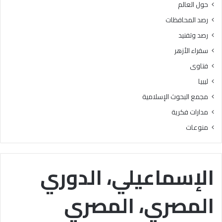
حول العالم
ر
ز
ي
ا
رصد المحافظات
م
ل
رصد وتفنيد
ل
و
ت
ع
سفراء الأزهر
ل
ي
فتاوى
ا
”
م
ليبيا
ي
مجمع البحوث الإسلامية
ذ
ا
مدارات فكرية
ل
منوعات
م
ر
ح
ل
الإسماعيلي، الدوري
ة
ا
المصري، المصري
ل
ا
ب