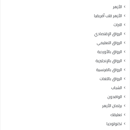
ي
ت
الأزهر
خ
ب
الأزهر قلب أفريقيا
إ
ر
ت
ن
التراث
ق
ا
الرواق الإقتصادي
ا
م
ن
ج
الرواق التعليمي
ت
ه
الرواق بالأوردية
ل
ا
ا
الرواق بالإنجليزية
ل
و
ت
الرواق بالفرنسية
ة
د
الرواق باللغات
ا
ر
ل
ي
الشباب
ق
ب
الوافدون
ر
ي
آ
“
برلمان الأزهر
ن
ر
تعليقك
ا
ك
ل
ا
تكنولوجيا
ك
ئ