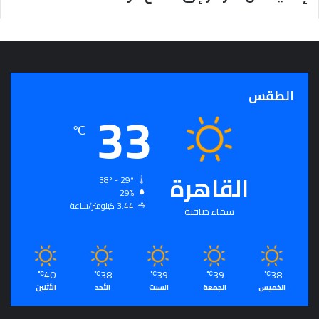
الطقس
33
℃
القاهرة
38º - 29º
29%
3.44 كيلومتر/ساعة
سماء صافية
40
38
39
39
38
℃
℃
℃
℃
℃
الخميس
الجمعة
السبت
الأحد
الأثنين