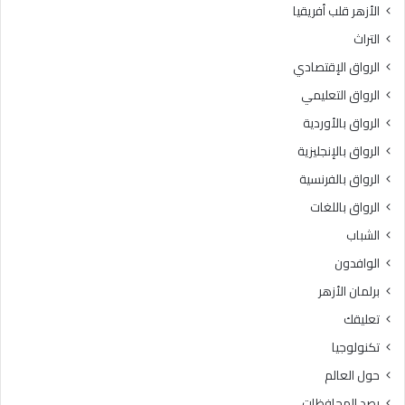
الأزهر قلب أفريقيا
ل
3
و
د
التراث
س
ر
الرواق الإقتصادي
ط
ج
ي
ة
الرواق التعليمي
ة
الرواق بالأوردية
»
ل
الرواق بالإنجليزية
ل
الرواق بالفرنسية
ط
الرواق باللغات
ا
ل
الشباب
ب
الوافدون
ا
ت
برلمان الأزهر
ا
تعليقك
ل
و
تكنولوجيا
ا
حول العالم
ف
د
رصد المحافظات