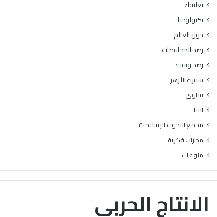
تعليقك
ا
ل
ل
و
تكنولوجيا
ب
ا
حول العالم
ح
ل
و
ش
رصد المحافظات
ث
ر
رصد وتفنيد
ا
و
ل
ط
سفراء الأزهر
إ
ا
فتاوى
س
ل
ل
ك
ليبيا
ا
ا
مجمع البحوث الإسلامية
م
م
يَّ
ل
مدارات فكرية
ة
ة
منوعات
)
:
ا
ل
الانتاج الحربي
هُ
و