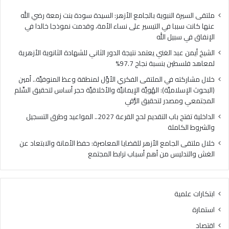
ي
ب
ا
ا
ملتقى السيرة النبوية بالجامع الأزهر: السيدة سودة بنت زمعة رضي الله
ل
ب
عنها كانت سببا في التيسير على نساء الأمة، وقدمت نموذجا خالدا في
م
ا
الإنفاق في سبيل الله
ل
ل
الشيخ أيمن عبد الغني يعتمد نتيجة الدور الثاني للشهادة الثانوية الأزهرية
ت
ت
لمعاهد فلسطين بنسبة نجاح 97.7%
ق
ق
ى
د
خلال مشاركته في الملتقى الفكري الأوَّل لمنطقة وعظ المنوفيَّة.. أمين
ا
ي
(البحوث الإسلاميَّة): الهُويَّة الإيمانيَّة والأخلاقيَّة حجر أساس لتحقيق السِّلم
ل
م
المجتمعي ومصدر لتحقيق الرُّقي
ف
ل
الداخلية تفتح باب التقديم لحج القرعة 2027.. المواعيد وطرق التسجيل
ك
ح
والشروط الكاملة
ر
ج
ي
ا
خلال ملتقى الجامع الأزهر للقضايا المعاصرة: حفظ الأمانة والابتعاد عن
ا
ل
الغش والتدليس من أهم أسباب ترابط المجتمع
ل
ق
أ
ر
وَّ
ع
ابتكارات علمية
ل
ة
ل
2
استمارة
م
0
اقتصاد
ن
2