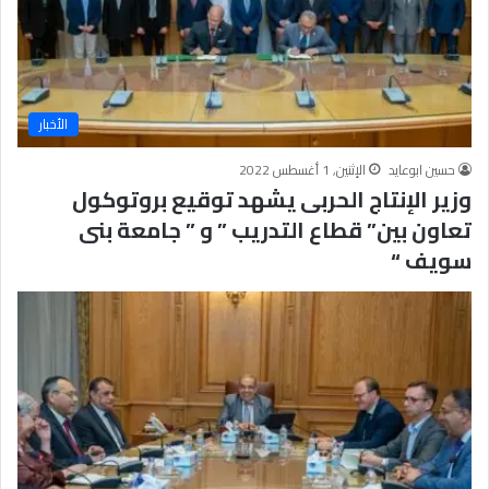
ت
م
ع
ي
و
الأخبار
م
ص
حسين ابوعايد
الإثنين, 1 أغسطس 2022
د
وزير الإنتاج الحربى يشهد توقيع بروتوكول
ر
ل
تعاون بين” قطاع التدريب ” و ” جامعة بنى
ت
سويف “
ح
ق
ي
ق
ا
ل
رُّ
ق
ي