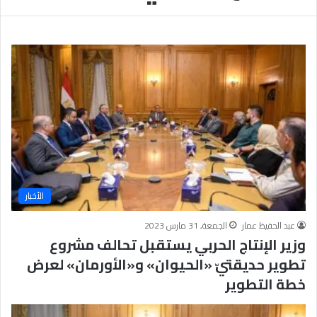
يَّ
ة
ا
ل
إ
ي
م
ا
ن
يَّ
ة
و
ا
الأخبار
ل
أ
عبد الحفيظ عمار
الجمعة, 31 مارس 2023
خ
وزير الإنتاج الحربي يستقبل تحالف مشروع
ل
ا
تطوير حديقتيّ «الحيوان» و«الأورمان» لعرض
ق
خطة التطوير
يَّ
ة
ح