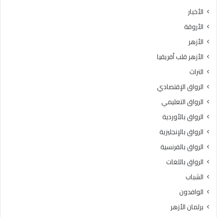
ط
7
الأخبار
ق
.
الأروقة
ة
.
و
ا
الأزهر
ع
ل
الأزهر قلب أفريقيا
ظ
م
ا
و
التراث
ل
ا
الرواق الإقتصادي
م
ع
ن
ي
الرواق التعليمي
و
د
الرواق بالأوردية
ف
و
يَّ
الرواق بالإنجليزية
ط
ة
ر
الرواق بالفرنسية
.
ق
الرواق باللغات
.
ا
أ
ل
الشباب
م
ت
الوافدون
ي
س
ن
ج
برلمان الأزهر
(
ي