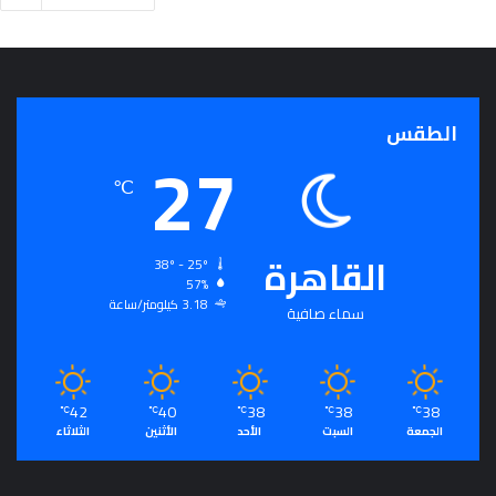
الطقس
27
℃
القاهرة
38º - 25º
57%
3.18 كيلومتر/ساعة
سماء صافية
42
40
38
38
38
℃
℃
℃
℃
℃
الجمعة
السبت
الأحد
الأثنين
الثلاثاء