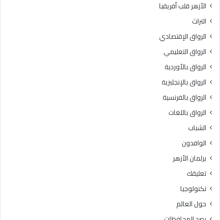
الأزهر قلب أفريقيا
ل
3
و
د
التراث
س
ر
الرواق الإقتصادي
ط
ج
ي
ة
الرواق التعليمي
ة
الرواق بالأوردية
»
ل
الرواق بالإنجليزية
ل
الرواق بالفرنسية
ط
الرواق باللغات
ا
ل
الشباب
ب
الوافدون
ا
ت
برلمان الأزهر
ا
تعليقك
ل
و
تكنولوجيا
ا
حول العالم
ف
د
رصد المحافظات