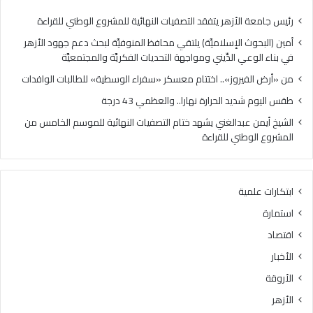
ز
ا
»
ل
رئيس جامعة الأزهر يتفقد التصفيات النهائية للمشروع الوطني للقراءة
.
ح
أمين (البحوث الإسلاميَّة) يلتقي محافظ المنوفيَّة لبحث دعم جهود الأزهر
.
ر
في بناء الوعي الدِّيني ومواجهة التحديات الفكريَّة والمجتمعيَّة
ا
ا
خ
ر
من «أرض الفيروز».. اختتام معسكر «سفراء الوسطية» للطالبات الوافدات
ت
ة
طقس اليوم شديد الحرارة نهارا.. والعظمي 43 درجة
ت
ن
ا
ه
الشيخ أيمن عبدالغني يشهد ختام التصفيات النهائية للموسم الخامس من
م
ا
المشروع الوطني للقراءة
م
ر
ع
ا
س
.
ابتكارات علمية
ك
.
ر
و
استمارة
«
ا
اقتصاد
س
ل
ف
ع
الأخبار
ر
ظ
الأروقة
ا
م
ء
ي
الأزهر
ا
4