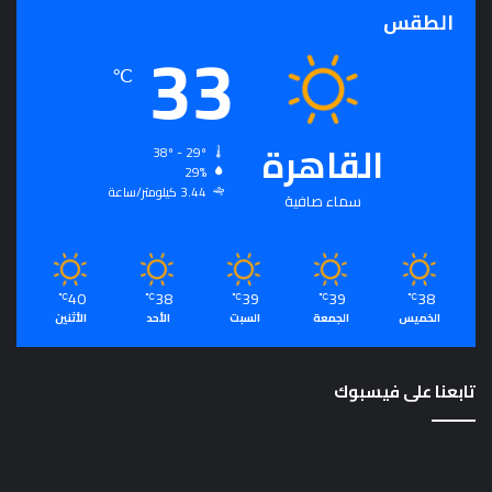
الطقس
33
℃
القاهرة
38º - 29º
29%
3.44 كيلومتر/ساعة
سماء صافية
40
38
39
39
38
℃
℃
℃
℃
℃
الخميس
الجمعة
السبت
الأحد
الأثنين
تابعنا على فيسبوك