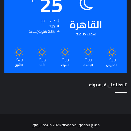
25
℃
القاهرة
38º - 25º
73%
2.84 كيلومتر/ساعة
سماء صافية
40
38
39
39
38
℃
℃
℃
℃
℃
الخميس
الجمعة
السبت
الأحد
الأثنين
تابعنا على فيسبوك
جميع الحقوق محفوظة 2026 جريدة الرواق