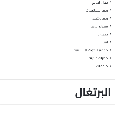
حول العالم
ز
م
ا
ج
رصد المحافظات
ل
ر
رصد وتفنيد
و
د
ع
ة
سفراء الأزهر
ي
.
فتاوى
.
”
و
ليبيا
ا
مجمع البحوث الإسلامية
ل
ل
مدارات فكرية
غ
منوعات
ة
ا
ل
ع
البرتغال
ر
ب
ي
ة
م