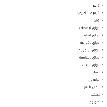
ت
ش
الأزهر
ب
ر
الأزهر قلب أفريقيا
ر
ع
ن
ي
التراث
ا
ة
الرواق الإقتصادي
م
ل
ج
ا
الرواق التعليمي
ه
ي
الرواق بالأوردية
ا
ك
ل
الرواق بالإنجليزية
و
ت
ن
الرواق بالفرنسية
د
ب
الرواق باللغات
ر
ا
ي
ل
الشباب
ب
أ
الوافدون
ي
ل
“
ف
برلمان الأزهر
ر
ا
تعليقك
ك
ظ
ا
ا
تكنولوجيا
ئ
ل