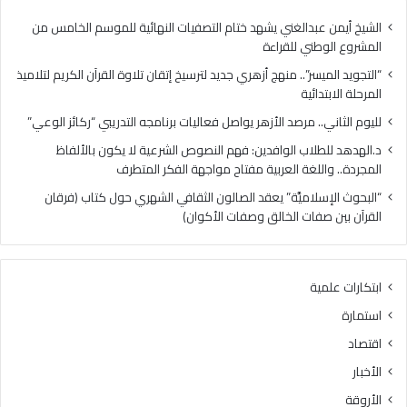
.
ا
م
ب
الشيخ أيمن عبدالغني يشهد ختام التصفيات النهائية للموسم الخامس من
ر
ا
المشروع الوطني للقراءة
ص
ل
“التجويد الميسر”.. منهج أزهري جديد لترسيخ إتقان تلاوة القرآن الكريم لتلاميذ
د
و
المرحلة الابتدائية
ا
ا
ل
ف
لليوم الثاني.. مرصد الأزهر يواصل فعاليات برنامجه التدريبي “ركائز الوعي”
أ
د
د.الهدهد للطلاب الوافدين: فهم النصوص الشرعية لا يكون بالألفاظ
ز
ي
المجردة.. واللغة العربية مفتاح مواجهة الفكر المتطرف
ه
ن
ر
:
“البحوث الإسلاميَّة” يعقد الصالون الثقافي الشهري حول كتاب (فرقان
ي
ف
القرآن بين صفات الخالق وصفات الأكوان)
و
ه
ا
م
ص
ا
ابتكارات علمية
ل
ل
ف
ن
استمارة
ع
ص
اقتصاد
ا
و
ل
ص
الأخبار
ي
ا
الأروقة
ا
ل