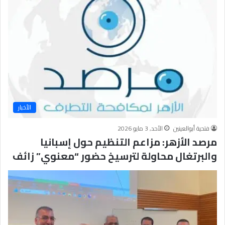
ف
ت
ا
ح
م
و
ا
ج
ه
ة
الأخبار
ا
ل
فتحية أبوالعينين
الأحد, 3 مايو 2026
ف
مرصد الأزهر: مزاعم التنظيم حول إسبانيا
ك
ر
والبرتغال محاولة لترسيخ حضور “معنوي” زائف
ا
ل
م
ت
ط
ر
ف