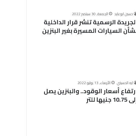
ي
الخميس, 6 أغسطس 2026
أمين “البحوث الإسلاميَّة” يفتتح
ن
حسين ابوعايد
الجمعة, 30 سبتمبر 2022
مقرًّا جديدًا للجنة الفتوى بمجمَّع
“
لجريدة الرسمية تنشر قرار الداخلية
ا
 الثاني
المصالح الحكوميَّة في المنوفيَّة..
شأن السيارات المسيرة بغير البنزين
ل
والبرنامج
ويؤكِّد: الفتوى الرشيدة تؤدِّي دورًا
ب
ملحقين على
مهمًّا في تصحيح المفاهيم وتعزيز
ح
الأزهر
الوعي الدِّيني
و
ث
ا
ل
إ
س
ايه الحسيني
الأربعاء, 13 يوليو 2022
ل
رتفاع أسعار الوقود.. والبنزين يصل
ا
10.75 جنيها للتر
م
يَّ
ة
”
ي
ف