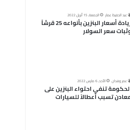
ت
ت
ح
عبد الحفيظ عمار
الجمعة, 15 أبريل 2022
زيادة أسعار البنزين بأنواعه 25 قرشاً
م
ق
ثبات سعر السولار
رًّ
ا
ج
د
ي
دً
ا
ل
عمر وهدان
الأحد, 6 مارس 2022
ل
لحكومة تنفي احتواء البنزين على
ج
ن
عادن تسبب أعطالاً للسيارات
ة
ا
ل
ف
ت