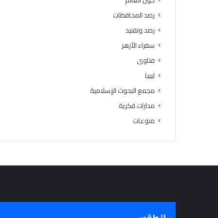
حول العالم
ا
د
رصد المحافظات
م
ل
ل
ي
رصد وتفنيد
ة
س
سفراء الأزهر
م
ن
فتاوى
أ
ليبيا
ه
مجمع البحوث الإسلامية
م
أ
مدارات فكرية
س
منوعات
ب
ا
ب
ت
ر
ا
ب
ط
ا
ل
الطقس