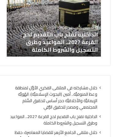
د
ا
تقى الفكري
ا
ل
وفيَّة.. أمين
خ
م
ل
ل
ويَّة
خل
الخميس, 6 أغسطس 2026
ي
ت
 حجر أساس
الداخلية تفتح باب التقديم لحج
ال
ة
ق
معي ومصدر
القرعة 2027.. المواعيد وطرق
ال
ت
ى
التسجيل والشروط الكاملة
تر
ف
ا
ت
ل
ح
ج
ب
ا
ا
م
ب
ع
خلال مشاركته في الملتقى الفكري الأوَّل لمنطقة
ا
ا
وعظ المنوفيَّة.. أمين (البحوث الإسلاميَّة): الهُويَّة
ل
ل
الإيمانيَّة والأخلاقيَّة حجر أساس لتحقيق السِّلم
ت
أ
المجتمعي ومصدر لتحقيق الرُّقي
ق
ز
د
ه
الداخلية تفتح باب التقديم لحج القرعة 2027.. المواعيد
ي
ر
وطرق التسجيل والشروط الكاملة
م
ل
خلال ملتقى الجامع الأزهر للقضايا المعاصرة: حفظ
ل
ل