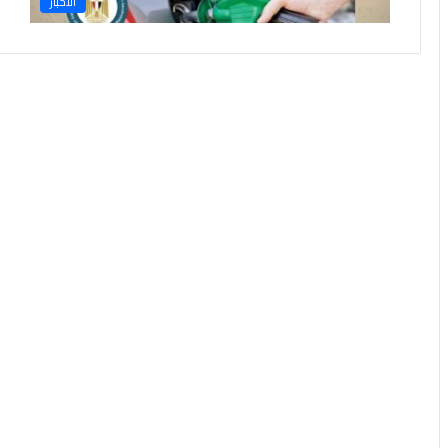
الأخبار
ر
ن
ا
م
ج
ا
ل
ت
أ
ه
ي
ل
ي
ل
ل
ط
ل
ا
ب
ا
ل
م