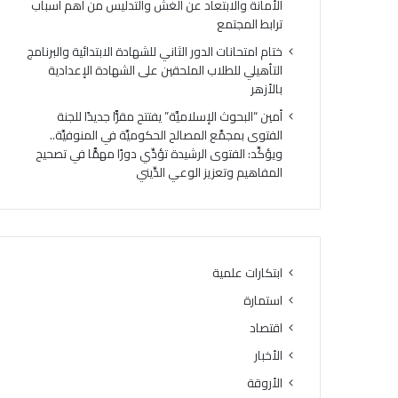
الأمانة والابتعاد عن الغش والتدليس من أهم أسباب
ح
ق
ترابط المجتمع
ج
ض
ا
ا
ختام امتحانات الدور الثاني للشهادة الابتدائية والبرنامج
ل
ي
التأهيلي للطلاب الملحقين على الشهادة الإعدادية
ق
ا
بالأزهر
ر
ا
أمين “البحوث الإسلاميَّة” يفتتح مقرًّا جديدًا للجنة
ع
ل
الفتوى بمجمَّع المصالح الحكوميَّة في المنوفيَّة..
ة
م
ويؤكِّد: الفتوى الرشيدة تؤدِّي دورًا مهمًّا في تصحيح
2
ع
المفاهيم وتعزيز الوعي الدِّيني
0
ا
2
ص
7
ر
.
ة
:
.
ا
ح
ابتكارات علمية
ل
ف
استمارة
م
ظ
و
ا
اقتصاد
ا
ل
الأخبار
ع
أ
ي
الأروقة
م