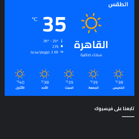
الطقس
35
℃
القاهرة
38º - 29º
23%
3.69 كيلومتر/ساعة
سماء صافية
40
38
39
39
38
℃
℃
℃
℃
℃
الخميس
الجمعة
السبت
الأحد
الأثنين
تابعنا على فيسبوك