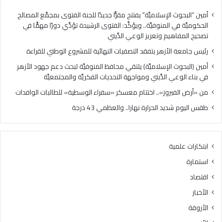
ز
ز
ه
»
أمين “البحوث الإسلاميَّة” يفتتح مقرًّا جديدًا للجنة الفتوى بمجمَّع المصالح
ر
.
الحكوميَّة في المنوفيَّة.. ويؤكِّد: الفتوى الرشيدة تؤدِّي دورًا مهمًّا في
ي
.
تصحيح المفاهيم وتعزيز الوعي الدِّيني
ت
ا
رئيس جامعة الأزهر يتفقد التصفيات النهائية للمشروع الوطني للقراءة
ف
خ
ق
ت
أمين (البحوث الإسلاميَّة) يلتقي محافظ المنوفيَّة لبحث دعم جهود الأزهر
د
ت
في بناء الوعي الدِّيني ومواجهة التحديات الفكريَّة والمجتمعيَّة
ا
ا
من «أرض الفيروز».. اختتام معسكر «سفراء الوسطية» للطالبات الوافدات
ل
م
ت
م
طقس اليوم شديد الحرارة نهارا.. والعظمي 43 درجة
ص
ع
ف
س
ي
ك
ابتكارات علمية
ا
ر
ت
«
استمارة
ا
س
اقتصاد
ل
ف
ن
ر
الأخبار
ه
ا
الأروقة
ا
ء
ئ
ا