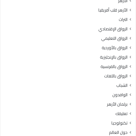
الأزهر
ي
ل
الأزهر قلب أفريقيا
ة
و
ل
س
التراث
ل
ط
الرواق الإقتصادي
م
ي
ش
ة
الرواق التعليمي
ر
»
الرواق بالأوردية
و
ل
ع
الرواق بالإنجليزية
ل
ا
ط
الرواق بالفرنسية
ل
ا
الرواق باللغات
و
ل
ط
ب
الشباب
ن
ا
الوافدون
ي
ت
ل
ا
برلمان الأزهر
ل
ل
تعليقك
ق
و
ر
ا
تكنولوجيا
ا
ف
حول العالم
ء
د