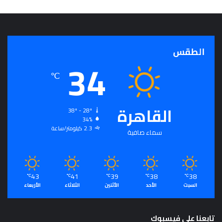
ذ
ج
ا
خ
الطقس
ا
34
ل
د
℃
ا
ف
ي
القاهرة
38º - 28º
ا
34%
ل
2.3 كيلومتر/ساعة
سماء صافية
إ
ن
ف
ا
43
41
39
38
38
ق
℃
℃
℃
℃
℃
السبت
الأحد
الأثنين
الثلاثاء
الأربعاء
ف
ي
س
تابعنا على فيسبوك
ب