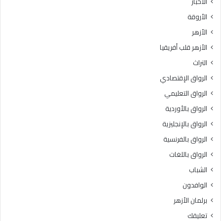
الأخبار
ا
س
الأروقة
.
ي
.
د
الأزهر
و
ة
الأزهر قلب أفريقيا
ا
س
ل
و
التراث
ع
د
الرواق الإقتصادي
ظ
ة
م
ب
الرواق التعليمي
ى
ن
الرواق بالأوردية
ب
ت
ا
الرواق بالإنجليزية
ز
ل
م
الرواق بالفرنسية
ق
ع
الرواق باللغات
ا
ة
ه
ر
الشباب
ر
ض
الوافدون
ة
ي
3
ا
برلمان الأزهر
6
ل
تعليقك
د
ل