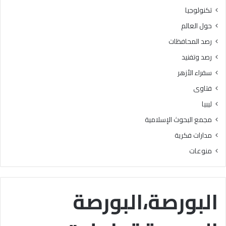
ر
ه
تكنولوجيا
ج
ع
حول العالم
ة
ن
ه
رصد المحافظات
ا
رصد وتفنيد
ك
ا
سفراء الأزهر
ن
فتاوى
ت
س
ليبيا
ب
مجمع البحوث الإسلامية
ب
ا
مدارات فكرية
ف
منوعات
ي
ا
ل
ت
البورصة،البورصة
ي
س
ي