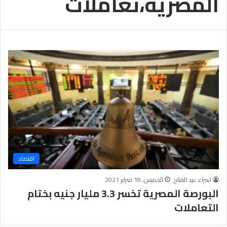
المصرية،تعاملات
ر
ع
ل
ى
ن
س
ا
ء
ا
ل
أ
م
ة
،
و
اقتصاد
ق
د
اسراء عبد الفتاح
الخميس, 18 فبراير 2021
م
البورصة المصرية تخسر 3.3 مليار جنيه بختام
ت
التعاملات
ن
م
و