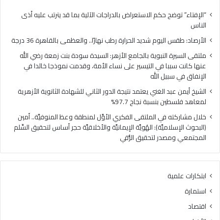
ل
ل
ي
ن
“الإفتاء” توضح حكم الاستعراض بالدراجات الآلية بما قد يترتب عليه أذى
و
ب
الناس
م
و
الأرصاد: طقس اليوم شديد الحرارة رطب نهارًا.. والعظمى بالقاهرة 36 درجة
ش
ي
د
ة
ملتقى السيرة النبوية بالجامع الأزهر: السيدة سودة بنت زمعة رضي الله
ي
ب
عنها كانت سببا في التيسير على نساء الأمة، وقدمت نموذجا خالدا في
د
ا
الإنفاق في سبيل الله
ا
ل
الشيخ أيمن عبد الغني يعتمد نتيجة الدور الثاني للشهادة الثانوية الأزهرية
ل
ج
لمعاهد فلسطين بنسبة نجاح 97.7%
ح
ا
ر
م
خلال مشاركته في الملتقى الفكري الأوَّل لمنطقة وعظ المنوفيَّة.. أمين
ا
ع
(البحوث الإسلاميَّة): الهُويَّة الإيمانيَّة والأخلاقيَّة حجر أساس لتحقيق السِّلم
ر
ا
المجتمعي ومصدر لتحقيق الرُّقي
ة
ل
ر
أ
ط
ز
ابتكارات علمية
ب
ه
ن
ر
استمارة
ه
:
اقتصاد
ا
ا
رً
ل