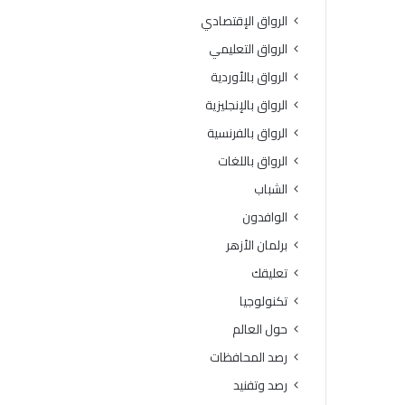
ل
ا
الرواق الإقتصادي
و
ل
ط
ب
الرواق التعليمي
ن
ا
الرواق بالأوردية
ي
ت
ل
ا
الرواق بالإنجليزية
ل
ل
الرواق بالفرنسية
ق
و
ر
ا
الرواق باللغات
ا
ف
الشباب
ء
د
ة
ا
الوافدون
ت
برلمان الأزهر
تعليقك
تكنولوجيا
حول العالم
رصد المحافظات
رصد وتفنيد