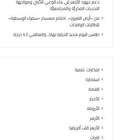
دعم جهود الأزهر في بناء الوعي الدِّيني ومواجهة
ص
ع
التحديات الفكريَّة والمجتمعيَّة
ف
س
ي
ك
من «أرض الفيروز».. اختتام معسكر «سفراء الوسطية»
ا
ر
للطالبات الوافدات
ت
«
طقس اليوم شديد الحرارة نهارا.. والعظمي 43 درجة
ا
س
ل
ف
ن
ر
ه
ا
ا
ء
ئ
ا
ابتكارات علمية
ي
ل
استمارة
ة
و
ل
س
اقتصاد
ل
ط
الأخبار
م
ي
ش
الأروقة
ة
ر
»
الأزهر
و
ل
الأزهر قلب أفريقيا
ع
ل
ا
ط
التراث