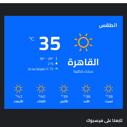
الطقس
35
℃
القاهرة
38º - 28º
21%
0.75 كيلومتر/ساعة
سماء صافية
42
40
39
38
38
℃
℃
℃
℃
℃
السبت
الأحد
الأثنين
الثلاثاء
الأربعاء
تابعنا على فيسبوك