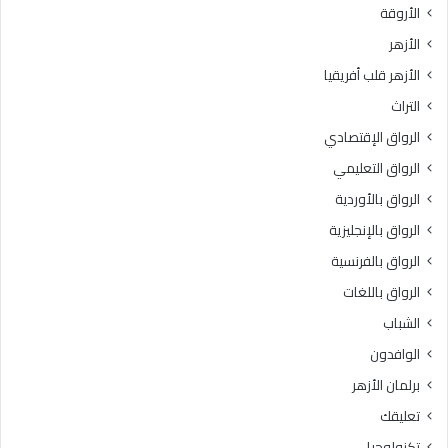
الأروقة
ا
ا
ل
.
الأزهر
آ
.
الأزهر قلب أفريقيا
ل
و
ي
ا
التراث
ة
ل
الرواق الإقتصادي
ب
ع
م
ظ
الرواق التعليمي
ا
م
الرواق بالأوردية
ق
ى
د
الرواق بالإنجليزية
ب
ي
ا
الرواق بالفرنسية
ت
ل
الرواق باللغات
ر
ق
ت
ا
الشباب
ب
ه
الوافدون
ع
ر
ل
ة
برلمان الأزهر
ي
3
تعليقك
ه
6
أ
د
تكنولوجيا