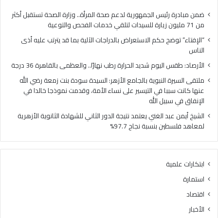
ح
ل
ح
ي
ضمن مبادرة رئيس الجمهورية لدعم صحة المرأة.. وزارة الصحة تستقبل أكثر
ك
و
من 71 مليون زيارة للسيدات لتلقي خدمات الفحص والتوعية
م
م
“الإفتاء” توضح حكم الاستعراض بالدراجات الآلية بما قد يترتب عليه أذى
ا
ش
الناس
ل
د
ا
ي
الأرصاد: طقس اليوم شديد الحرارة رطب نهارًا.. والعظمى بالقاهرة 36 درجة
س
د
ملتقى السيرة النبوية بالجامع الأزهر: السيدة سودة بنت زمعة رضي الله
ت
ا
عنها كانت سببا في التيسير على نساء الأمة، وقدمت نموذجا خالدا في
ع
ل
الإنفاق في سبيل الله
ر
ح
ا
ر
الشيخ أيمن عبد الغني يعتمد نتيجة الدور الثاني للشهادة الثانوية الأزهرية
ض
ا
لمعاهد فلسطين بنسبة نجاح 97.7%
ب
ر
ا
ة
ل
ر
ابتكارات علمية
د
ط
ر
ب
استمارة
ا
ن
اقتصاد
ج
ه
ا
ا
الأخبار
ت
رً