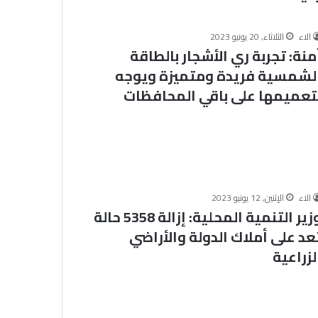
ق
ض
ا
الاء
الثلاثاء, 20 يونيو 2023
منة: تجربة ري الأشجار بالطاقة
ي
ا
لشمسية فريدة ومتميزة ويوجه
ا
تعميمها على باقي المحافظات
ل
م
ع
ا
ص
ر
ة
الاء
الإثنين, 12 يونيو 2023
:
وزير التنمية المحلية: إزالة 5358 حالة
ح
ف
عد على أملاك الدولة والأراضي
ظ
لزراعية
ا
ل
أ
م