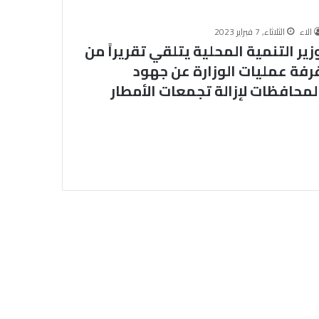
ا
ن
الاء
الثلاثاء, 7 فبراير 2023
ة
زير التنمية المحلية يتلقي تقريراً من
و
ا
رفة عمليات الوزارة عن جهود
ل
لمحافظات لإزالة تجمعات الأمطار
ا
ب
ت
ع
ا
د
ع
ن
ا
ل
غ
ش
و
ا
ل
ت