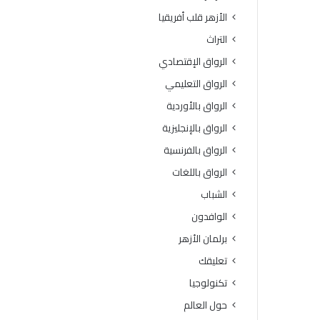
ة
و
الأزهر قلب أفريقيا
ا
ف
ل
يَّ
التراث
ث
ة
الرواق الإقتصادي
ا
.
ن
.
الرواق التعليمي
و
أ
الرواق بالأوردية
ي
م
ة
ي
الرواق بالإنجليزية
ا
ن
الرواق بالفرنسية
ل
(
أ
ا
الرواق باللغات
ز
ل
الشباب
ه
ب
ر
ح
الوافدون
ي
و
برلمان الأزهر
ة
ث
ل
ا
تعليقك
م
ل
تكنولوجيا
ع
إ
ا
س
حول العالم
ه
ل