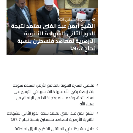
ش
ا
خل
ي
ل
بالجامع
ال
خ
م
الخميس, 6 أغسطس 2026
أ
ش
نت زمعة رضي
الشيخ أيمن عبد الغني يعتمد نتيجة
(ا
ي
ا
 التيسير على
الدور الثاني للشهادة الثانوية
ال
م
ر
ذجا خالدا
الأزهرية لمعاهد فلسطين بنسبة
لت
ن
ك
ه
نجاح 97.7%
لت
ع
ت
ب
ه
د
ف
ا
ي
ل
ا
غ
ل
ملتقى السيرة النبوية بالجامع الأزهر: السيدة سودة
ن
م
بنت زمعة رضي الله عنها كانت سببا في التيسير على
ي
ل
نساء الأمة، وقدمت نموذجا خالدا في الإنفاق في
ي
ت
سبيل الله
ع
ق
ت
ى
الشيخ أيمن عبد الغني يعتمد نتيجة الدور الثاني للشهادة
م
ا
الثانوية الأزهرية لمعاهد فلسطين بنسبة نجاح 97.7%
د
ل
خلال مشاركته في الملتقى الفكري الأوَّل لمنطقة
ن
ف