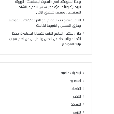
وعظ المنوفيَّة.. أمين (البحوث الإسلاميَّة): الهُويَّة
ت
ك
الإيمانيَّة والأخلاقيَّة حجر أساس لتحقيق السِّلم
ي
ر
المجتمعي ومصدر لتحقيق الرُّقي
ج
ي
ة
ا
الداخلية تفتح باب التقديم لحج القرعة 2027.. المواعيد
ا
ل
وطرق التسجيل والشروط الكاملة
ل
أ
خلال ملتقى الجامع الأزهر للقضايا المعاصرة: حفظ
د
وَّ
الأمانة والابتعاد عن الغش والتدليس من أهم أسباب
و
ل
ترابط المجتمع
ر
ل
ا
م
ل
ن
ث
ط
ا
ق
ن
ة
ابتكارات علمية
ي
و
استمارة
ل
ع
ل
ظ
اقتصاد
ش
ا
الأخبار
ه
ل
ا
الأروقة
م
د
ن
الأزهر