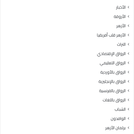
ث
ط
الأخبار
ا
ق
الأروقة
ن
ة
ي
و
الأزهر
ل
ع
الأزهر قلب أفريقيا
ل
ظ
ش
ا
التراث
ه
ل
الرواق الإقتصادي
ا
م
د
ن
الرواق التعليمي
ة
و
الرواق بالأوردية
ا
ف
ل
الرواق بالإنجليزية
يَّ
ث
ة
الرواق بالفرنسية
ا
.
الرواق باللغات
ن
.
و
أ
الشباب
ي
م
الوافدون
ة
ي
ا
ن
برلمان الأزهر
ل
(