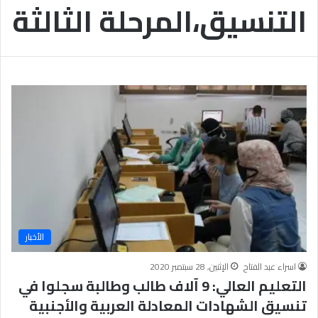
التنسيق،المرحلة الثالثة
ب
يَّ
ة
ة
ن
ا
ج
ل
ا
إ
ح
ي
9
م
7
ا
.
ن
7
يَّ
%
ة
و
ا
ل
أ
خ
الأخبار
ل
ا
اسراء عبد الفتاح
الإثنين, 28 سبتمبر 2020
ق
التعليم العالي: 9 آلاف طالب وطالبة سجلوا في
يَّ
تنسيق الشهادات المعادلة العربية والأجنبية
ة
ح