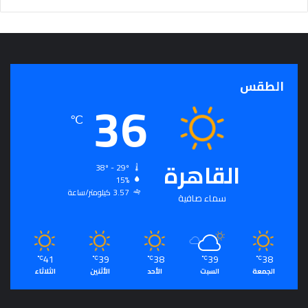
ج
ر
أ
س
ا
الطقس
س
36
ل
ت
℃
ح
ق
ي
القاهرة
38º - 29º
ق
15%
ا
3.57 كيلومتر/ساعة
سماء صافية
ل
سِّ
ل
م
41
39
38
39
38
ا
℃
℃
℃
℃
℃
الجمعة
السبت
الأحد
الأثنين
الثلاثاء
ل
م
ج