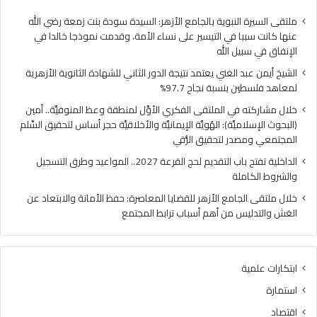
ا
ي
ل
ا
ملتقى السيرة النبوية بالجامع الأزهر: السيدة سودة بنت زمعة رضي الله
غ
ل
عنها كانت سببا في التيسير على نساء الأمة، وقدمت نموذجا خالدا في
ن
م
الإنفاق في سبيل الله
ي
ل
الشيخ أيمن عبد الغني يعتمد نتيجة الدور الثاني للشهادة الثانوية الأزهرية
ي
ت
لمعاهد فلسطين بنسبة نجاح 97.7%
ع
ق
ت
ى
خلال مشاركته في الملتقى الفكري الأوَّل لمنطقة وعظ المنوفيَّة.. أمين
م
ا
(البحوث الإسلاميَّة): الهُويَّة الإيمانيَّة والأخلاقيَّة حجر أساس لتحقيق السِّلم
د
ل
المجتمعي ومصدر لتحقيق الرُّقي
ن
ف
الداخلية تفتح باب التقديم لحج القرعة 2027.. المواعيد وطرق التسجيل
ت
ك
والشروط الكاملة
ي
ر
ج
ي
خلال ملتقى الجامع الأزهر للقضايا المعاصرة: حفظ الأمانة والابتعاد عن
ة
ا
الغش والتدليس من أهم أسباب ترابط المجتمع
ا
ل
ل
أ
د
وَّ
ابتكارات علمية
و
ل
ر
ل
استمارة
ا
م
اقتصاد
ل
ن