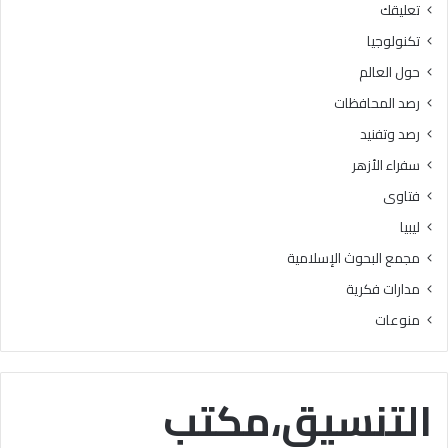
تعليقك
أ
ا
ز
ل
تكنولوجيا
ه
ب
حول العالم
ر
ح
ي
و
رصد المحافظات
ة
ث
رصد وتفنيد
ل
ا
م
ل
سفراء الأزهر
ع
إ
فتاوى
ا
س
ه
ل
ليبيا
د
ا
مجمع البحوث الإسلامية
ف
م
ل
يَّ
مدارات فكرية
س
ة
منوعات
ط
)
ي
:
ن
ا
ب
ل
التنسيق،مكتب
ن
هُ
س
و