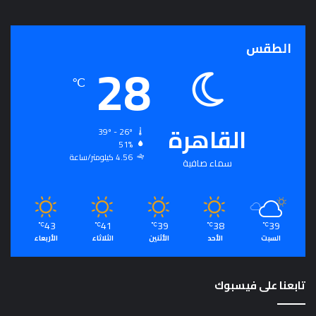
ج
ر
أ
الطقس
28
س
ا
℃
س
ل
ت
القاهرة
ح
39º - 26º
51%
ق
4.56 كيلومتر/ساعة
ي
سماء صافية
ق
ا
ل
سِّ
43
41
39
38
39
℃
℃
℃
℃
℃
ل
السبت
الأحد
الأثنين
الثلاثاء
الأربعاء
م
ا
ل
تابعنا على فيسبوك
م
ج