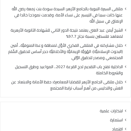
ا
ي
ل
ا
ملتقى السيرة النبوية بالجامع الأزهر: السيدة سودة بنت زمعة رضي الله
غ
ل
عنها كانت سببا في التيسير على نساء الأمة، وقدمت نموذجا خالدا في
ن
م
الإنفاق في سبيل الله
ي
ل
الشيخ أيمن عبد الغني يعتمد نتيجة الدور الثاني للشهادة الثانوية الأزهرية
ي
ت
لمعاهد فلسطين بنسبة نجاح 97.7%
ع
ق
ت
ى
خلال مشاركته في الملتقى الفكري الأوَّل لمنطقة وعظ المنوفيَّة.. أمين
م
ا
(البحوث الإسلاميَّة): الهُويَّة الإيمانيَّة والأخلاقيَّة حجر أساس لتحقيق السِّلم
د
ل
المجتمعي ومصدر لتحقيق الرُّقي
ن
ف
الداخلية تفتح باب التقديم لحج القرعة 2027.. المواعيد وطرق التسجيل
ت
ك
والشروط الكاملة
ي
ر
ج
ي
خلال ملتقى الجامع الأزهر للقضايا المعاصرة: حفظ الأمانة والابتعاد عن
ة
ا
الغش والتدليس من أهم أسباب ترابط المجتمع
ا
ل
ل
أ
د
وَّ
ابتكارات علمية
و
ل
ر
ل
استمارة
ا
م
اقتصاد
ل
ن