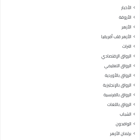
ث
ط
الأخبار
ا
ق
الأروقة
ن
ة
ي
و
الأزهر
ل
ع
الأزهر قلب أفريقيا
ل
ظ
ش
ا
التراث
ه
ل
الرواق الإقتصادي
ا
م
د
ن
الرواق التعليمي
ة
و
الرواق بالأوردية
ا
ف
ل
الرواق بالإنجليزية
يَّ
ث
ة
الرواق بالفرنسية
ا
.
الرواق باللغات
ن
.
و
أ
الشباب
ي
م
الوافدون
ة
ي
ا
ن
برلمان الأزهر
ل
(