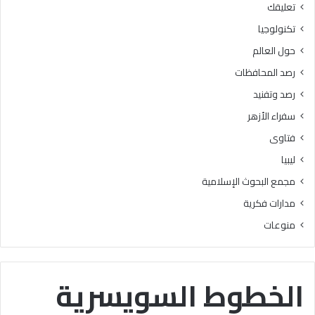
تعليقك
أ
ا
ز
ل
تكنولوجيا
ه
ب
حول العالم
ر
ح
ي
و
رصد المحافظات
ة
ث
رصد وتفنيد
ل
ا
م
ل
سفراء الأزهر
ع
إ
فتاوى
ا
س
ه
ل
ليبيا
د
ا
مجمع البحوث الإسلامية
ف
م
ل
يَّ
مدارات فكرية
س
ة
منوعات
ط
)
ي
:
ن
ا
ب
ل
الخطوط السويسرية
ن
هُ
س
و