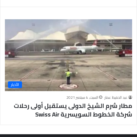
ب
يَّ
ة
ة
ن
ا
ج
ل
ا
إ
ح
ي
9
م
7
ا
.
ن
7
يَّ
%
ة
و
ا
الأخبار
ل
أ
عبد الحفيظ عمار
السبت, 4 سبتمبر 2021
خ
مطار شرم الشيخ الدولى يستقبل أولى رحلات
ل
ا
شركة الخطوط السويسرية Swiss Air
ق
يَّ
ة
ح