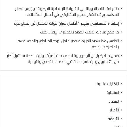
ي
ل
ي
ذ
ختام امتحانات الدور الثاني للشهادة الإعدادية الأزهرية.. ورئيس قطاع
ن
ه
المعاهد يوجّه الشكر لجميع المشاركين في أعمال الامتحانات
ب
ب
إصابة 9 فلسطينيين بينهم 4 أطفال بنيران قوات الاحتلال فى قطاع غزة
ي
ا
ن
ل
ما حكم مبادلة الذهب الجديد بالقديم؟.. الإفتاء تجيب
ه
ج
الطقس غدا شديد الحرارة وتحذير عاجل لهذه المناطق والمحسوسة
م
د
بالقاهرة 38 درجة
4
ي
أ
د
ضمن مبادرة رئيس الجمهورية لدعم صحة المرأة.. وزارة الصحة تستقبل أكثر
ط
ب
من 71 مليون زيارة للسيدات لتلقي خدمات الفحص والتوعية
ف
ا
ا
ل
ل
ق
ابتكارات علمية
ب
د
ن
ي
استمارة
ي
م
اقتصاد
ر
؟
ا
.
الأخبار
ن
.
الأروقة
ق
ا
و
ل