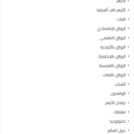
الأزهر
ا
إ
الأزهر قلب أفريقيا
ت
ف
ا
ت
التراث
ل
ا
الرواق الإقتصادي
ا
ء
ح
ت
الرواق التعليمي
ت
ج
الرواق بالأوردية
ل
ي
ا
الرواق بالإنجليزية
ب
ل
الرواق بالفرنسية
ف
الرواق باللغات
ى
ق
الشباب
ط
الوافدون
ا
ع
برلمان الأزهر
غ
تعليقك
ز
ة
تكنولوجيا
حول العالم