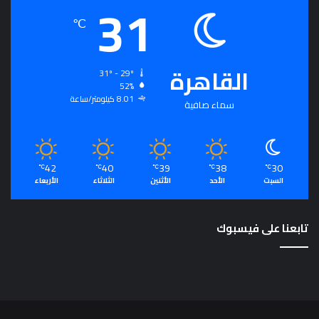
31
℃
القاهرة
31º - 29º
52%
8.01 كيلومتر/ساعة
سماء صافية
42
40
39
38
30
℃
℃
℃
℃
℃
السبت
الأحد
الأثنين
الثلاثاء
الأربعاء
تابعنا على فيسبوك