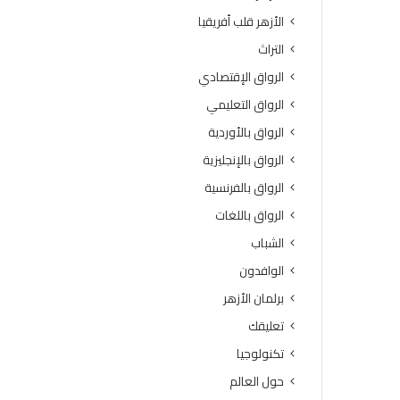
ة
و
الأزهر قلب أفريقيا
ا
ف
ل
يَّ
التراث
ث
ة
الرواق الإقتصادي
ا
.
ن
.
الرواق التعليمي
و
أ
الرواق بالأوردية
ي
م
ة
ي
الرواق بالإنجليزية
ا
ن
الرواق بالفرنسية
ل
(
أ
ا
الرواق باللغات
ز
ل
الشباب
ه
ب
ر
ح
الوافدون
ي
و
برلمان الأزهر
ة
ث
ل
ا
تعليقك
م
ل
تكنولوجيا
ع
إ
ا
س
حول العالم
ه
ل