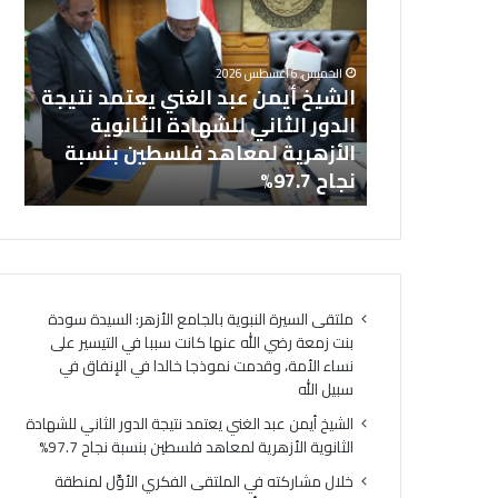
ش
ا
خل
ي
ل
بالجامع
ال
خ
م
الخميس, 6 أغسطس 2026
أ
ش
نت زمعة رضي
الشيخ أيمن عبد الغني يعتمد نتيجة
(ا
ي
ا
 التيسير على
الدور الثاني للشهادة الثانوية
ال
م
ر
ذجا خالدا
الأزهرية لمعاهد فلسطين بنسبة
لت
ن
ك
ه
نجاح 97.7%
لت
ع
ت
ب
ه
د
ف
ا
ي
ل
ا
غ
ل
ملتقى السيرة النبوية بالجامع الأزهر: السيدة سودة
ن
م
بنت زمعة رضي الله عنها كانت سببا في التيسير على
ي
ل
نساء الأمة، وقدمت نموذجا خالدا في الإنفاق في
ي
ت
سبيل الله
ع
ق
ت
ى
الشيخ أيمن عبد الغني يعتمد نتيجة الدور الثاني للشهادة
م
ا
الثانوية الأزهرية لمعاهد فلسطين بنسبة نجاح 97.7%
د
ل
خلال مشاركته في الملتقى الفكري الأوَّل لمنطقة
ن
ف