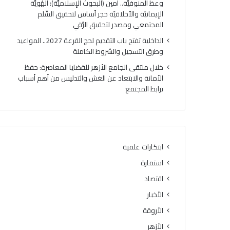
وعظ المنوفيَّة.. أمين (البحوث الإسلاميَّة): الهُويَّة
ت
ك
الإيمانيَّة والأخلاقيَّة حجر أساس لتحقيق السِّلم
ي
ر
المجتمعي ومصدر لتحقيق الرُّقي
ج
ي
ة
ا
الداخلية تفتح باب التقديم لحج القرعة 2027.. المواعيد
ا
ل
وطرق التسجيل والشروط الكاملة
ل
أ
خلال ملتقى الجامع الأزهر للقضايا المعاصرة: حفظ
د
وَّ
الأمانة والابتعاد عن الغش والتدليس من أهم أسباب
و
ل
ترابط المجتمع
ر
ل
ا
م
ل
ن
ث
ط
ا
ق
ن
ة
ابتكارات علمية
ي
و
استمارة
ل
ع
ل
ظ
اقتصاد
ش
ا
الأخبار
ه
ل
ا
الأروقة
م
د
ن
الأزهر