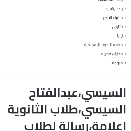
ا
رصد وتفنيد
ل
م
سفراء الأزهر
ش
فتاوى
ر
و
ليبيا
ع
مجمع البحوث الإسلامية
ا
ل
مدارات فكرية
و
منوعات
ط
ن
ي
ل
السيسي،عبدالفتاح
ل
ق
السيسي،طلاب الثانوية
ر
ا
ء
اعلامة،رسالة لطلاب
ة