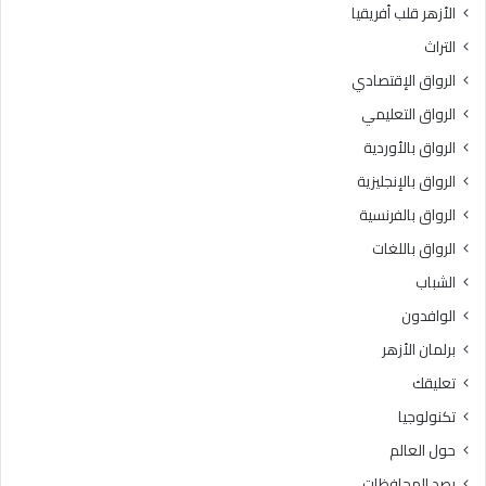
الأزهر قلب أفريقيا
3
ل
د
ن
التراث
ر
ه
الرواق الإقتصادي
ج
ا
ة
ئ
الرواق التعليمي
ي
الرواق بالأوردية
ة
الرواق بالإنجليزية
ل
ل
الرواق بالفرنسية
م
الرواق باللغات
و
س
الشباب
م
الوافدون
ا
ل
برلمان الأزهر
خ
تعليقك
ا
م
تكنولوجيا
س
حول العالم
م
ن
رصد المحافظات