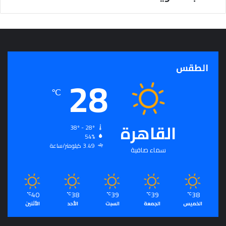
الطقس
28
℃
القاهرة
38º - 28º
54%
3.49 كيلومتر/ساعة
سماء صافية
40
38
39
39
38
℃
℃
℃
℃
℃
الخميس
الجمعة
السبت
الأحد
الأثنين