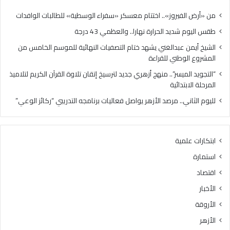
ا
ا
ل
ل
من «أرض الفيروز».. اختتام معسكر «سفراء الوسطية» للطالبات الوافدات
ح
غ
طقس اليوم شديد الحرارة نهارا.. والعظمي 43 درجة
ر
ن
ا
ي
الشيخ أيمن عبدالغني يشهد ختام التصفيات النهائية للموسم الخامس من
ر
ي
المشروع الوطني للقراءة
ة
ش
“التجويد الميسر”.. منهج أزهري جديد لترسيخ إتقان تلاوة القرآن الكريم لتلاميذ
ن
ه
المرحلة الابتدائية
ه
د
ا
خ
لليوم الثاني.. مرصد الأزهر يواصل فعاليات برنامجه التدريبي “ركائز الوعي”
ر
ت
ا
ا
.
م
ابتكارات علمية
.
ا
و
ل
استمارة
ا
ت
اقتصاد
ل
ص
ع
ف
الأخبار
ظ
ي
الأروقة
م
ا
ي
ت
الأزهر
4
ا