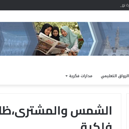
را.. والعظمي 43 درجة
الرواق التعليمي
مدارات فكرية
الشمس والمشترى،ظاه
فلكية
“
ا