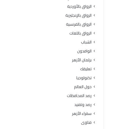
و
الرواق بالأوردية
س
م
الرواق بالإنجليزية
ا
الرواق بالفرنسية
ل
خ
الرواق باللغات
ا
الشباب
م
س
الوافدون
م
برلمان الأزهر
ن
ا
تعليقك
ل
تكنولوجيا
م
ش
حول العالم
ر
رصد المحافظات
و
ع
رصد وتفنيد
ا
سفراء الأزهر
ل
و
فتاوى
ط