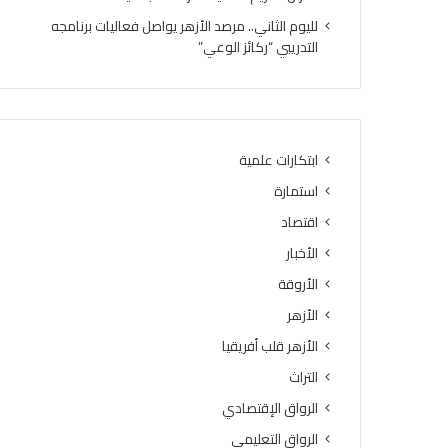
ا
ا
لليوم الثاني.. مرصد الأزهر يواصل فعاليات برنامجه
.
م
التدريبي “ركائز الوعي”
.
ا
و
ل
ا
ت
ل
ص
ع
ف
ظ
ي
ابتكارات علمية
م
ا
استمارة
ي
ت
4
ا
اقتصاد
3
ل
الأخبار
د
ن
ر
الأروقة
ه
ج
ا
الأزهر
ة
ئ
الأزهر قلب أفريقيا
ي
ة
التراث
ل
الرواق الإقتصادي
ل
م
الرواق التعليمي