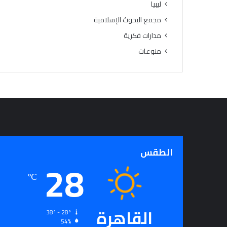
ليبيا
ن
مجمع البحوث الإسلامية
ي
ل
مدارات فكرية
ل
منوعات
ق
ر
ا
ء
ة
الطقس
28
℃
القاهرة
38º - 28º
54%