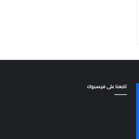
ل
م
ر
ح
ل
ة
ا
ل
ا
ب
ت
د
ا
تابعنا على فيسبوك
ئ
ي
ة