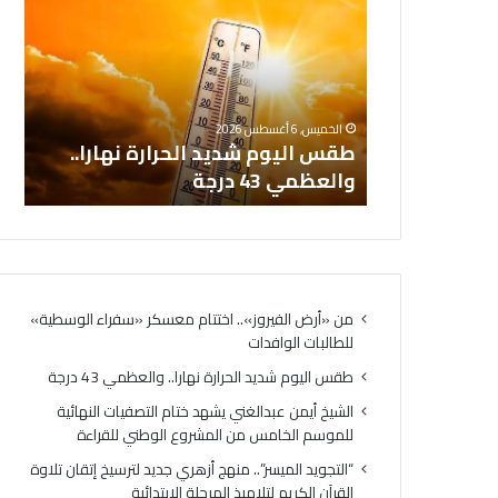
س
ش
ا
ي
ل
خ
ي
أ
ال
و
ي
تتام معسكر
ال
الخميس, 6 أغسطس 2026
م
م
البات
طقس اليوم شديد الحرارة نهارا..
ال
ش
ن
والعظمي 43 درجة
لل
د
ع
ي
ب
د
د
ا
ا
ل
ل
ح
غ
من «أرض الفيروز».. اختتام معسكر «سفراء الوسطية»
ر
ن
للطالبات الوافدات
ا
ي
ر
ي
طقس اليوم شديد الحرارة نهارا.. والعظمي 43 درجة
ة
ش
الشيخ أيمن عبدالغني يشهد ختام التصفيات النهائية
ن
ه
للموسم الخامس من المشروع الوطني للقراءة
ه
د
ا
خ
“التجويد الميسر”.. منهج أزهري جديد لترسيخ إتقان تلاوة
ر
ت
القرآن الكريم لتلاميذ المرحلة الابتدائية