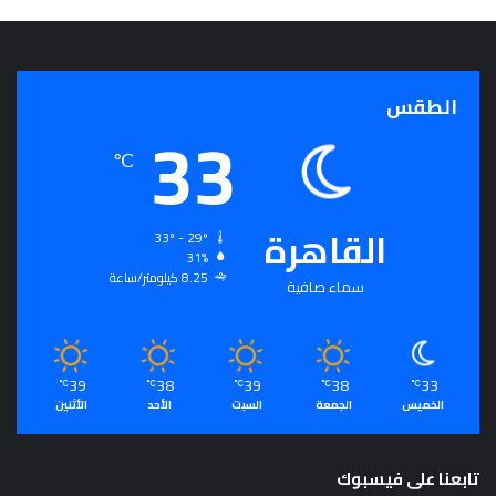
ج
ر
أ
س
الطقس
ا
33
س
℃
ل
ت
ح
القاهرة
ق
33º - 29º
ي
31%
ق
8.25 كيلومتر/ساعة
سماء صافية
ا
ل
سِّ
ل
39
38
39
38
33
℃
℃
℃
℃
℃
م
الخميس
الجمعة
السبت
الأحد
الأثنين
ا
ل
م
تابعنا على فيسبوك
ج