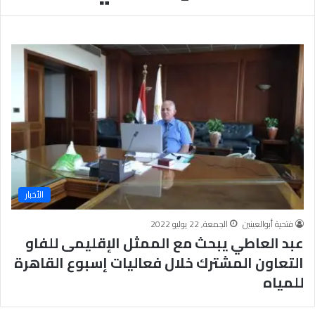
ب
يَّ
ة
ة
ن
ا
ج
ل
ا
إ
ح
ي
9
م
7
ا
.
ن
7
يَّ
%
ة
و
ا
الأخبار
ل
أ
فتحية أبوالعينين
الجمعة, 22 يوليو 2022
خ
عبد العاطي يبحث مع الممثل الإقليمى للفاو
ل
ا
التعاون المشترك خلال فعاليات إسبوع القاهرة
ق
للمياه
يَّ
ة
ح