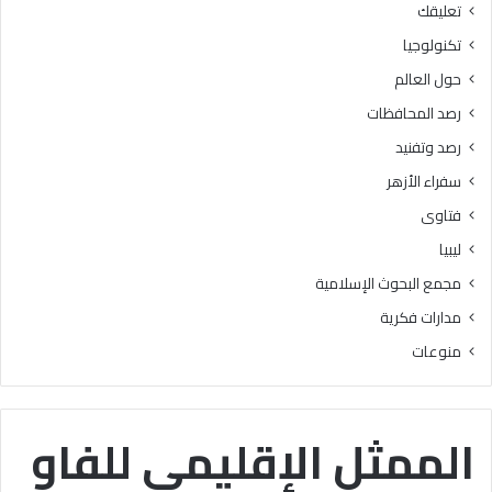
تعليقك
أ
ا
ز
ل
تكنولوجيا
ه
ب
حول العالم
ر
ح
ي
و
رصد المحافظات
ة
ث
رصد وتفنيد
ل
ا
م
ل
سفراء الأزهر
ع
إ
فتاوى
ا
س
ه
ل
ليبيا
د
ا
مجمع البحوث الإسلامية
ف
م
ل
يَّ
مدارات فكرية
س
ة
منوعات
ط
)
ي
:
ن
ا
ب
ل
الممثل الإقليمي للفاو
ن
هُ
س
و