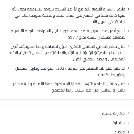
ا
ي
ل
ا
ملتقى السيرة النبوية بالجامع الأزهر: السيدة سودة بنت زمعة رضي الله
غ
ل
عنها كانت سببا في التيسير على نساء الأمة، وقدمت نموذجا خالدا في
ن
م
الإنفاق في سبيل الله
ي
ل
الشيخ أيمن عبد الغني يعتمد نتيجة الدور الثاني للشهادة الثانوية الأزهرية
ي
ت
لمعاهد فلسطين بنسبة نجاح 97.7%
ع
ق
ت
ى
خلال مشاركته في الملتقى الفكري الأوَّل لمنطقة وعظ المنوفيَّة.. أمين
م
ا
(البحوث الإسلاميَّة): الهُويَّة الإيمانيَّة والأخلاقيَّة حجر أساس لتحقيق السِّلم
د
ل
المجتمعي ومصدر لتحقيق الرُّقي
ن
ف
الداخلية تفتح باب التقديم لحج القرعة 2027.. المواعيد وطرق التسجيل
ت
ك
والشروط الكاملة
ي
ر
ج
ي
خلال ملتقى الجامع الأزهر للقضايا المعاصرة: حفظ الأمانة والابتعاد عن
ة
ا
الغش والتدليس من أهم أسباب ترابط المجتمع
ا
ل
ل
أ
د
وَّ
ابتكارات علمية
و
ل
ر
ل
استمارة
ا
م
اقتصاد
ل
ن