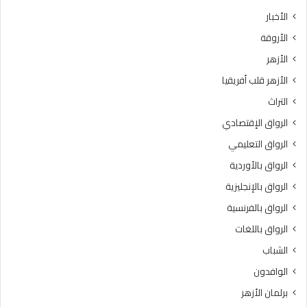
ث
ط
الأخبار
ا
ق
الأروقة
ن
ة
ي
و
الأزهر
ل
ع
الأزهر قلب أفريقيا
ل
ظ
ش
ا
التراث
ه
ل
الرواق الإقتصادي
ا
م
د
ن
الرواق التعليمي
ة
و
الرواق بالأوردية
ا
ف
ل
الرواق بالإنجليزية
يَّ
ث
ة
الرواق بالفرنسية
ا
.
الرواق باللغات
ن
.
و
أ
الشباب
ي
م
الوافدون
ة
ي
ا
ن
برلمان الأزهر
ل
(