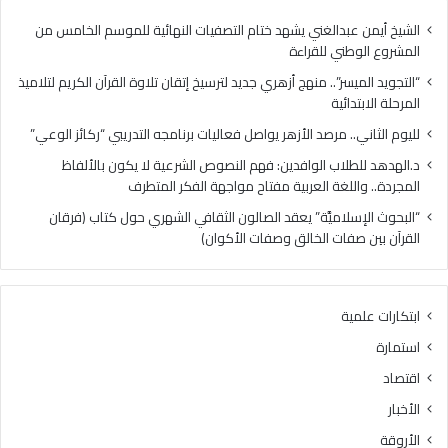
س
.
ر
م
الشيخ أيمن عبدالغني يشهد ختام التصفيات النهائية للموسم الخامس من
”
ر
المشروع الوطني للقراءة
.
ص
“التجويد الميسر”.. منهج أزهري جديد لترسيخ إتقان تلاوة القرآن الكريم لتلاميذ
.
د
المرحلة الابتدائية
م
ا
ن
ل
لليوم الثاني.. مرصد الأزهر يواصل فعاليات برنامجه التدريبي “ركائز الوعي”
ه
أ
د.الهدهد للطلاب الوافدين: فهم النصوص الشرعية لا يكون بالألفاظ
ج
ز
المجردة.. واللغة العربية مفتاح مواجهة الفكر المتطرف
أ
ه
ز
ر
“البحوث الإسلاميَّة” يعقد الصالون الثقافي الشهري حول كتاب (فرقان
ه
ي
القرآن بين صفات الخالق وصفات الأكوان)
ر
و
ي
ا
ج
ص
ابتكارات علمية
د
ل
ي
ف
استمارة
د
ع
اقتصاد
ل
ا
ت
ل
الأخبار
ر
ي
الأروقة
س
ا