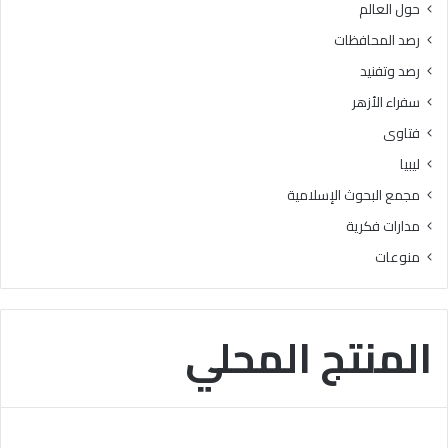
حول العالم
ر
ز
ي
ا
رصد المحافظات
م
ل
رصد وتفنيد
ل
و
ت
ع
سفراء الأزهر
ل
ي
فتاوى
ا
”
م
ليبيا
ي
مجمع البحوث الإسلامية
ذ
ا
مدارات فكرية
ل
منوعات
م
ر
ح
ل
المنتج المحلي
ة
ا
ل
ا
ب