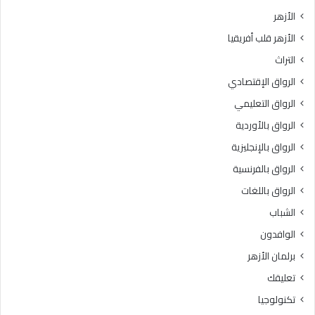
ي
ت
الأزهر
خ
ب
الأزهر قلب أفريقيا
إ
ر
ت
ن
التراث
ق
ا
الرواق الإقتصادي
ا
م
ن
ج
الرواق التعليمي
ت
ه
الرواق بالأوردية
ل
ا
ا
الرواق بالإنجليزية
ل
و
ت
الرواق بالفرنسية
ة
د
الرواق باللغات
ا
ر
ل
ي
الشباب
ق
ب
الوافدون
ر
ي
آ
“
برلمان الأزهر
ن
ر
تعليقك
ا
ك
ل
ا
تكنولوجيا
ك
ئ