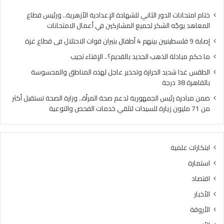
ي
ل
ي
ذ
ختام امتحانات الدور الثاني للشهادة الإعدادية الأزهرية.. ورئيس قطاع
ن
ه
المعاهد يوجّه الشكر لجميع المشاركين في أعمال الامتحانات
ب
ب
إصابة 9 فلسطينيين بينهم 4 أطفال بنيران قوات الاحتلال فى قطاع غزة
ي
ا
ن
ل
ما حكم مبادلة الذهب الجديد بالقديم؟.. الإفتاء تجيب
ه
ج
الطقس غدا شديد الحرارة وتحذير عاجل لهذه المناطق والمحسوسة
م
د
بالقاهرة 38 درجة
4
ي
أ
د
ضمن مبادرة رئيس الجمهورية لدعم صحة المرأة.. وزارة الصحة تستقبل أكثر
ط
ب
من 71 مليون زيارة للسيدات لتلقي خدمات الفحص والتوعية
ف
ا
ا
ل
ل
ق
ابتكارات علمية
ب
د
ن
ي
استمارة
ي
م
اقتصاد
ر
؟
ا
.
الأخبار
ن
.
الأروقة
ق
ا
و
ل