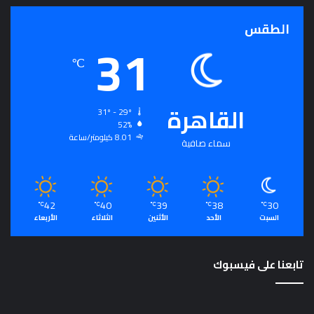
الطقس
31
℃
القاهرة
31º - 29º
52%
8.01 كيلومتر/ساعة
سماء صافية
42
40
39
38
30
℃
℃
℃
℃
℃
السبت
الأحد
الأثنين
الثلاثاء
الأربعاء
تابعنا على فيسبوك