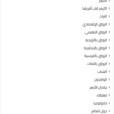
الأزهر
ا
إ
الأزهر قلب أفريقيا
ت
ف
ا
ت
التراث
ل
ا
الرواق الإقتصادي
ا
ء
ح
ت
الرواق التعليمي
ت
ج
الرواق بالأوردية
ل
ي
ا
الرواق بالإنجليزية
ب
ل
الرواق بالفرنسية
ف
الرواق باللغات
ى
ق
الشباب
ط
الوافدون
ا
ع
برلمان الأزهر
غ
تعليقك
ز
ة
تكنولوجيا
حول العالم