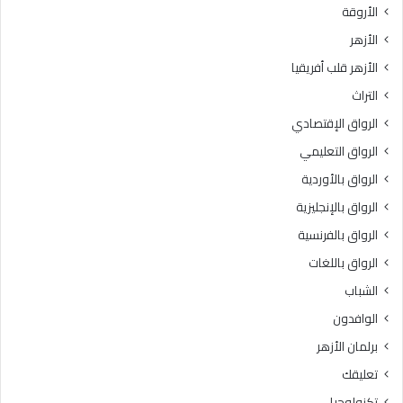
الأروقة
:
ص
ف
ح
الأزهر
ق
ي
الأزهر قلب أفريقيا
ه
ح
ا
ا
التراث
ل
ل
الرواق الإقتصادي
م
ش
ع
ه
الرواق التعليمي
ا
ا
الرواق بالأوردية
م
د
ل
الرواق بالإنجليزية
ت
ا
ي
الرواق بالفرنسية
ت
ن
الرواق باللغات
.
ا
.
ل
الشباب
أ
ا
الوافدون
ح
ب
ك
ت
برلمان الأزهر
ا
د
تعليقك
م
ا
ا
ئ
تكنولوجيا