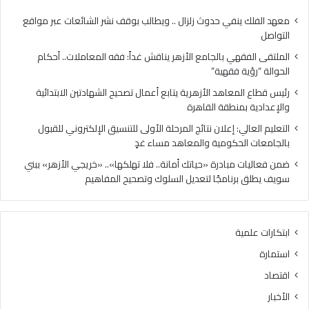
ي
ا
ب
ه
معهد الفلك ينفي حدوث زلزال .. ويطالب بوقف نشر الشائعات عبر مواقع
ا
د
التواصل
ل
ا
الملتقى الفقهي بالجامع الأزهر يناقش غداً: فقه المعاملات.. أحكام
ج
ل
الحوالة “رؤية فقهية”
ا
أ
م
ز
رئيس قطاع المعاهد الأزهرية يتابع أعمال تصحيح الشهادتين الابتدائية
ع
ه
والإعدادية بمنطقة القاهرة
ا
ر
التعليم العالي: إعلان نتائج المرحلة الأولى للتنسيق الإلكتروني للقبول
ل
ي
بالجامعات الحكومية والمعاهد مساء غدٍ
أ
ة
ز
ي
ضمن فعاليات مبادرة «حياتك أمانة.. فلا تهلكها».. «خريجي الأزهر» ببني
ه
ت
سويف يطلق برنامجًا لتعديل السلوك وتصحيح المفاهيم
ر
ا
ي
ب
ن
ع
ابتكارات علمية
ا
أ
ق
ع
استمارة
ش
م
اقتصاد
غ
ا
د
ل
الأخبار
اً
ت