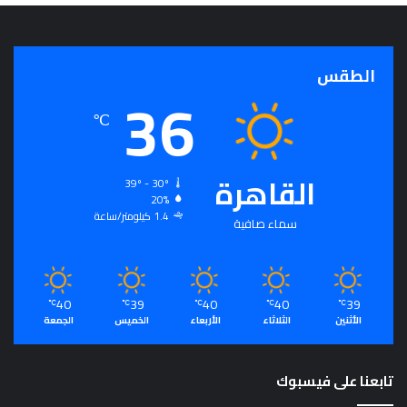
الطقس
36
℃
القاهرة
39º - 30º
20%
1.4 كيلومتر/ساعة
سماء صافية
40
39
40
40
39
℃
℃
℃
℃
℃
الأثنين
الثلاثاء
الأربعاء
الخميس
الجمعة
تابعنا على فيسبوك