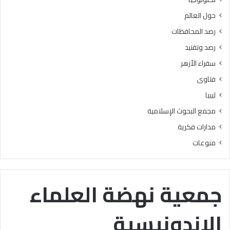
ل
ي
حول العالم
ح
ة
و
و
رصد المحافظات
ا
ا
رصد وتفنيد
ل
ل
ة
إ
سفراء الأزهر
“
ع
فتاوى
ر
د
ؤ
ا
ليبيا
ي
د
مجمع البحوث الإسلامية
ة
ي
ف
ة
مدارات فكرية
ق
ب
منوعات
ه
م
ي
ن
ة
ط
”
ق
جمعية نهضة العلماء
ة
ا
الإندونيسية
ل
ق