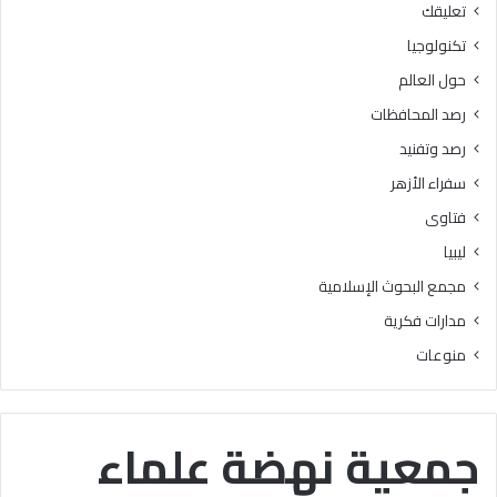
تعليقك
أ
ا
ز
ل
تكنولوجيا
ه
ب
حول العالم
ر
ح
ي
و
رصد المحافظات
ة
ث
رصد وتفنيد
ل
ا
م
ل
سفراء الأزهر
ع
إ
فتاوى
ا
س
ه
ل
ليبيا
د
ا
مجمع البحوث الإسلامية
ف
م
ل
يَّ
مدارات فكرية
س
ة
منوعات
ط
)
ي
:
ن
ا
ب
ل
جمعية نهضة علماء
ن
هُ
س
و