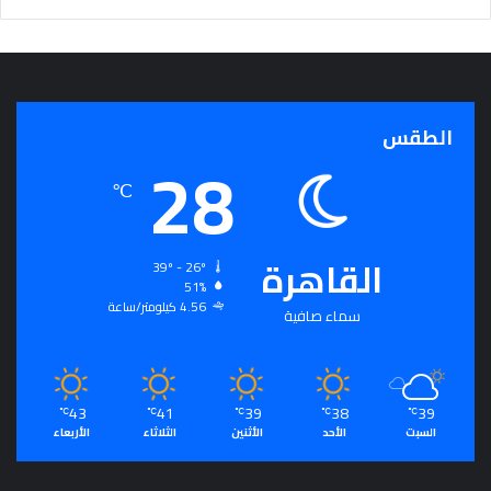
ج
ر
أ
س
ا
الطقس
س
28
ل
ت
℃
ح
ق
ي
القاهرة
39º - 26º
ق
51%
ا
4.56 كيلومتر/ساعة
سماء صافية
ل
سِّ
ل
م
43
41
39
38
39
ا
℃
℃
℃
℃
℃
السبت
الأحد
الأثنين
الثلاثاء
الأربعاء
ل
م
ج