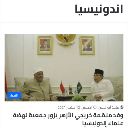
اندونيسيا
ب
يَّ
ة
ة
ن
ا
ج
ل
ا
إ
ح
ي
9
م
7
ا
.
ن
7
يَّ
%
ة
و
ا
ل
أ
خ
الأخبار
ل
ا
فتحية أبوالعينين
الخميس, 12 سبتمبر 2024
ق
وفد منظمة خريجي الأزهر يزور جمعية نهضة
يَّ
علماء إندونيسيا
ة
ح