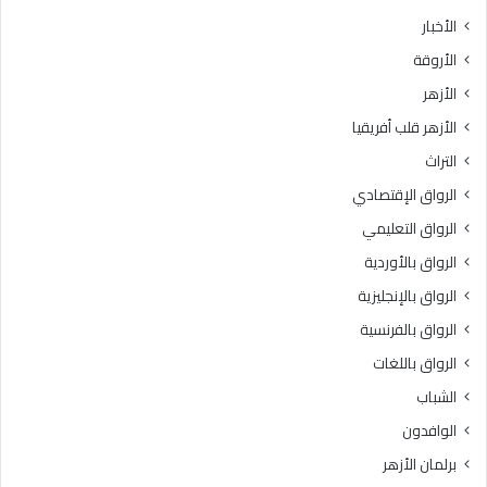
ث
ط
الأخبار
ا
ق
الأروقة
ن
ة
ي
و
الأزهر
ل
ع
الأزهر قلب أفريقيا
ل
ظ
ش
ا
التراث
ه
ل
الرواق الإقتصادي
ا
م
د
ن
الرواق التعليمي
ة
و
الرواق بالأوردية
ا
ف
ل
الرواق بالإنجليزية
يَّ
ث
ة
الرواق بالفرنسية
ا
.
الرواق باللغات
ن
.
و
أ
الشباب
ي
م
الوافدون
ة
ي
ا
ن
برلمان الأزهر
ل
(