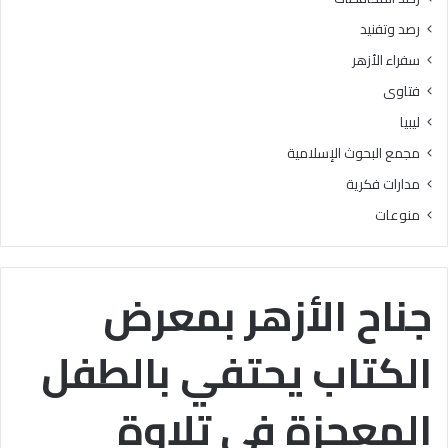
ا
رصد وتفنيد
ل
م
سفراء الأزهر
ش
فتاوى
ر
و
ليبيا
ع
مجمع البحوث الإسلامية
ا
ل
مدارات فكرية
و
منوعات
ط
ن
ي
ل
جناح الأزهر بمعرض
ل
ق
الكتاب يحتفي بالطفل
ر
ا
ء
المعجزة في تلاوة
ة