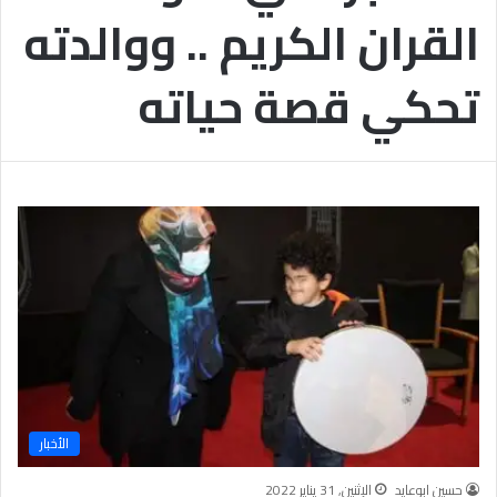
القران الكريم .. ووالدته
تحكي قصة حياته
الأخبار
حسين ابوعايد
الإثنين, 31 يناير 2022