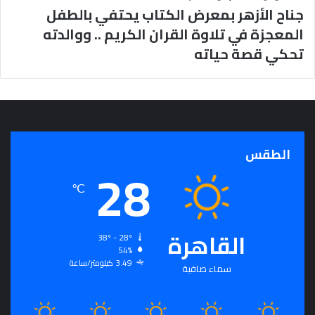
جناح الأزهر بمعرض الكتاب يحتفي بالطفل
المعجزة في تلاوة القران الكريم .. ووالدته
تحكي قصة حياته
الطقس
28
℃
القاهرة
38º - 28º
54%
3.49 كيلومتر/ساعة
سماء صافية