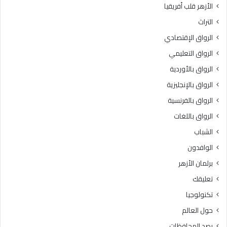
الأزهر قلب أفريقيا
3
ل
د
ن
التراث
ر
ه
الرواق الإقتصادي
ج
ا
ة
ئ
الرواق التعليمي
ي
الرواق بالأوردية
ة
الرواق بالإنجليزية
ل
ل
الرواق بالفرنسية
م
الرواق باللغات
و
س
الشباب
م
الوافدون
ا
ل
برلمان الأزهر
خ
تعليقك
ا
م
تكنولوجيا
س
حول العالم
م
ن
رصد المحافظات