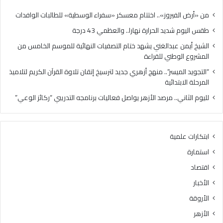
ا
ا
ل
ل
من «أرض الفيروز».. اختتام معسكر «سفراء الوسطية» للطالبات الوافدات
ح
غ
طقس اليوم شديد الحرارة نهارا.. والعظمي 43 درجة
ر
ن
ا
ي
الشيخ أيمن عبدالغني يشهد ختام التصفيات النهائية للموسم الخامس من
ر
ي
المشروع الوطني للقراءة
ة
ش
“التجويد الميسر”.. منهج أزهري جديد لترسيخ إتقان تلاوة القرآن الكريم لتلاميذ
ن
ه
المرحلة الابتدائية
ه
د
ا
خ
لليوم الثاني.. مرصد الأزهر يواصل فعاليات برنامجه التدريبي “ركائز الوعي”
ر
ت
ا
ا
.
م
ابتكارات علمية
.
ا
و
ل
استمارة
ا
ت
اقتصاد
ل
ص
ع
ف
الأخبار
ظ
ي
الأروقة
م
ا
ي
ت
الأزهر
4
ا