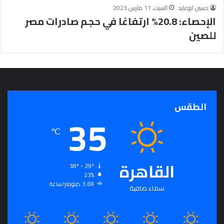
حسين ابوعايد
السبت, 11 مارس 2023
الإحصاء: 20.8% ارتفاعًا في حجم صادرات مصر
للصين
الطقس
35
℃
القاهرة
38º - 29º
23%
3.69 كيلومتر/ساعة
سماء صافية