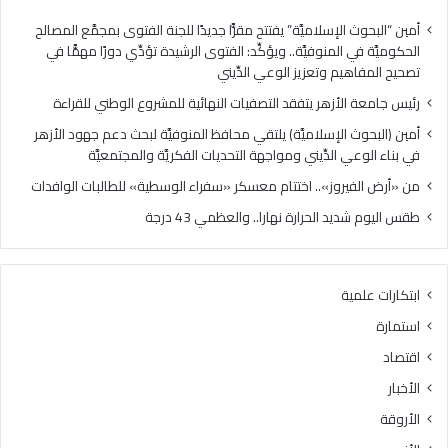
ز
ز
ه
»
أمين “البحوث الإسلاميَّة” يفتتح مقرًّا جديدًا للجنة الفتوى بمجمَّع المصالح
ر
.
الحكوميَّة في المنوفيَّة.. ويؤكِّد: الفتوى الرشيدة تؤدِّي دورًا مهمًّا في
ي
.
تصحيح المفاهيم وتعزيز الوعي الدِّيني
ت
ا
رئيس جامعة الأزهر يتفقد التصفيات النهائية للمشروع الوطني للقراءة
ف
خ
ق
ت
أمين (البحوث الإسلاميَّة) يلتقي محافظ المنوفيَّة لبحث دعم جهود الأزهر
د
ت
في بناء الوعي الدِّيني ومواجهة التحديات الفكريَّة والمجتمعيَّة
ا
ا
من «أرض الفيروز».. اختتام معسكر «سفراء الوسطية» للطالبات الوافدات
ل
م
ت
م
طقس اليوم شديد الحرارة نهارا.. والعظمي 43 درجة
ص
ع
ف
س
ي
ك
ابتكارات علمية
ا
ر
ت
«
استمارة
ا
س
اقتصاد
ل
ف
ن
ر
الأخبار
ه
ا
الأروقة
ا
ء
ئ
ا