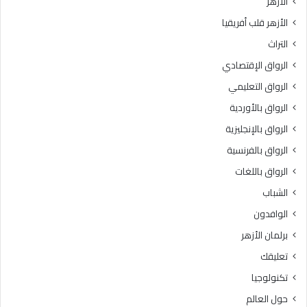
الأزهر
ي
ل
الأزهر قلب أفريقيا
ة
و
ل
س
التراث
ل
ط
الرواق الإقتصادي
م
ي
ش
ة
الرواق التعليمي
ر
»
الرواق بالأوردية
و
ل
ع
الرواق بالإنجليزية
ل
ا
ط
الرواق بالفرنسية
ل
ا
الرواق باللغات
و
ل
ط
ب
الشباب
ن
ا
الوافدون
ي
ت
ل
ا
برلمان الأزهر
ل
ل
تعليقك
ق
و
ر
ا
تكنولوجيا
ا
ف
حول العالم
ء
د