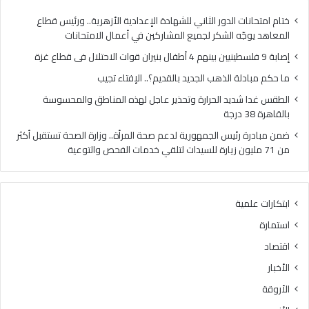
ي
ل
ي
ذ
ختام امتحانات الدور الثاني للشهادة الإعدادية الأزهرية.. ورئيس قطاع
ن
ه
المعاهد يوجّه الشكر لجميع المشاركين في أعمال الامتحانات
ب
ب
إصابة 9 فلسطينيين بينهم 4 أطفال بنيران قوات الاحتلال فى قطاع غزة
ي
ا
ن
ل
ما حكم مبادلة الذهب الجديد بالقديم؟.. الإفتاء تجيب
ه
ج
الطقس غدا شديد الحرارة وتحذير عاجل لهذه المناطق والمحسوسة
م
د
بالقاهرة 38 درجة
4
ي
أ
د
ضمن مبادرة رئيس الجمهورية لدعم صحة المرأة.. وزارة الصحة تستقبل أكثر
ط
ب
من 71 مليون زيارة للسيدات لتلقي خدمات الفحص والتوعية
ف
ا
ا
ل
ل
ق
ابتكارات علمية
ب
د
ن
ي
استمارة
ي
م
اقتصاد
ر
؟
ا
.
الأخبار
ن
.
الأروقة
ق
ا
و
ل