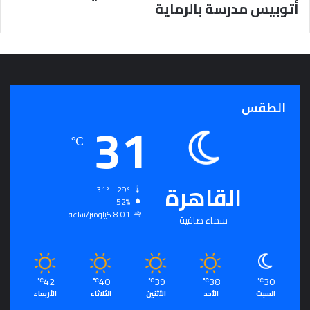
أتوبيس مدرسة بالرماية
الطقس
31
℃
القاهرة
31º - 29º
52%
8.01 كيلومتر/ساعة
سماء صافية
42
40
39
38
30
℃
℃
℃
℃
℃
السبت
الأحد
الأثنين
الثلاثاء
الأربعاء