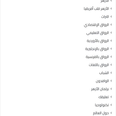
الأزهر
ا
إ
الأزهر قلب أفريقيا
ت
ف
ا
ت
التراث
ل
ا
الرواق الإقتصادي
ا
ء
ح
ت
الرواق التعليمي
ت
ج
الرواق بالأوردية
ل
ي
ا
الرواق بالإنجليزية
ب
ل
الرواق بالفرنسية
ف
الرواق باللغات
ى
ق
الشباب
ط
الوافدون
ا
ع
برلمان الأزهر
غ
تعليقك
ز
ة
تكنولوجيا
حول العالم