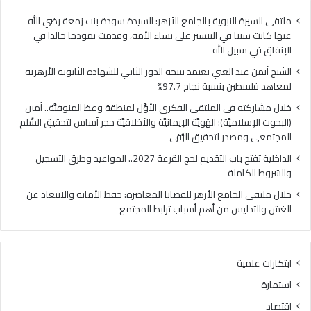
ا
ي
ل
ا
ملتقى السيرة النبوية بالجامع الأزهر: السيدة سودة بنت زمعة رضي الله
غ
ل
عنها كانت سببا في التيسير على نساء الأمة، وقدمت نموذجا خالدا في
ن
م
الإنفاق في سبيل الله
ي
ل
الشيخ أيمن عبد الغني يعتمد نتيجة الدور الثاني للشهادة الثانوية الأزهرية
ي
ت
لمعاهد فلسطين بنسبة نجاح 97.7%
ع
ق
ت
ى
خلال مشاركته في الملتقى الفكري الأوَّل لمنطقة وعظ المنوفيَّة.. أمين
م
ا
(البحوث الإسلاميَّة): الهُويَّة الإيمانيَّة والأخلاقيَّة حجر أساس لتحقيق السِّلم
د
ل
المجتمعي ومصدر لتحقيق الرُّقي
ن
ف
الداخلية تفتح باب التقديم لحج القرعة 2027.. المواعيد وطرق التسجيل
ت
ك
والشروط الكاملة
ي
ر
ج
ي
خلال ملتقى الجامع الأزهر للقضايا المعاصرة: حفظ الأمانة والابتعاد عن
ة
ا
الغش والتدليس من أهم أسباب ترابط المجتمع
ا
ل
ل
أ
د
وَّ
ابتكارات علمية
و
ل
ر
ل
استمارة
ا
م
اقتصاد
ل
ن