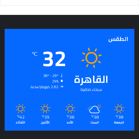
ج
ر
أ
س
ا
الطقس
س
32
ل
ت
℃
ح
ق
ي
القاهرة
38º - 29º
ق
29%
ا
2.82 كيلومتر/ساعة
سماء صافية
ل
سِّ
ل
م
42
39
38
38
38
ا
℃
℃
℃
℃
℃
الجمعة
السبت
الأحد
الأثنين
الثلاثاء
ل
م
ج