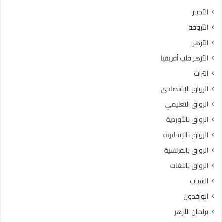
ث
ط
الأخبار
ا
ق
الأروقة
ن
ة
ي
و
الأزهر
ل
ع
الأزهر قلب أفريقيا
ل
ظ
ش
ا
التراث
ه
ل
الرواق الإقتصادي
ا
م
د
ن
الرواق التعليمي
ة
و
الرواق بالأوردية
ا
ف
ل
الرواق بالإنجليزية
يَّ
ث
ة
الرواق بالفرنسية
ا
.
الرواق باللغات
ن
.
و
أ
الشباب
ي
م
الوافدون
ة
ي
ا
ن
برلمان الأزهر
ل
(