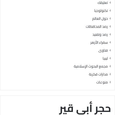
تعليقك
أ
ا
ز
ل
تكنولوجيا
ه
ب
حول العالم
ر
ح
ي
و
رصد المحافظات
ة
ث
رصد وتفنيد
ل
ا
م
ل
سفراء الأزهر
ع
إ
فتاوى
ا
س
ه
ل
ليبيا
د
ا
مجمع البحوث الإسلامية
ف
م
ل
يَّ
مدارات فكرية
س
ة
منوعات
ط
)
ي
:
ن
ا
ب
ل
حجر أبى قير
ن
هُ
س
و