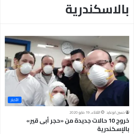
بالاسكندرية
ب
يَّ
ة
ة
ن
ا
ج
ل
ا
إ
ح
ي
9
م
7
ا
.
ن
7
يَّ
%
ة
و
ا
ل
أ
خ
الأخبار
ل
ا
حسين ابوعايد
الثلاثاء, 19 مايو 2020
ق
خروج 10 حالات جديدة من «حجر أبى قير»
يَّ
بالإسكندرية
ة
ح