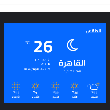
ج
ر
أ
س
ا
الطقس
س
26
ل
ت
℃
ح
ق
ي
القاهرة
39º - 26º
ق
61%
ا
3.02 كيلومتر/ساعة
سماء صافية
ل
سِّ
ل
م
43
41
39
38
39
ا
℃
℃
℃
℃
℃
السبت
الأحد
الأثنين
الثلاثاء
الأربعاء
ل
م
ج