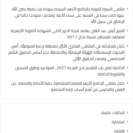
ا
ي
ل
ا
ملتقى السيرة النبوية بالجامع الأزهر: السيدة سودة بنت زمعة رضي الله
غ
ل
عنها كانت سببا في التيسير على نساء الأمة، وقدمت نموذجا خالدا في
ن
م
الإنفاق في سبيل الله
ي
ل
الشيخ أيمن عبد الغني يعتمد نتيجة الدور الثاني للشهادة الثانوية الأزهرية
ي
ت
لمعاهد فلسطين بنسبة نجاح 97.7%
ع
ق
ت
ى
خلال مشاركته في الملتقى الفكري الأوَّل لمنطقة وعظ المنوفيَّة.. أمين
م
ا
(البحوث الإسلاميَّة): الهُويَّة الإيمانيَّة والأخلاقيَّة حجر أساس لتحقيق السِّلم
د
ل
المجتمعي ومصدر لتحقيق الرُّقي
ن
ف
الداخلية تفتح باب التقديم لحج القرعة 2027.. المواعيد وطرق التسجيل
ت
ك
والشروط الكاملة
ي
ر
ج
ي
خلال ملتقى الجامع الأزهر للقضايا المعاصرة: حفظ الأمانة والابتعاد عن
ة
ا
الغش والتدليس من أهم أسباب ترابط المجتمع
ا
ل
ل
أ
د
وَّ
ابتكارات علمية
و
ل
ر
ل
استمارة
ا
م
اقتصاد
ل
ن