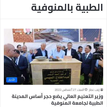
الطبية بالمنوفية
ب
يَّ
ة
ة
ن
ا
ج
ل
ا
إ
ح
ي
9
م
7
ا
.
ن
7
يَّ
%
ة
و
ا
ل
أ
خ
الأخبار
ل
ا
زينب عمار
السبت, 27 أغسطس 2022
ق
وزير التعليم العالي يضع حجر أساس المدينة
يَّ
الطبية لجامعة المنوفية
ة
ح