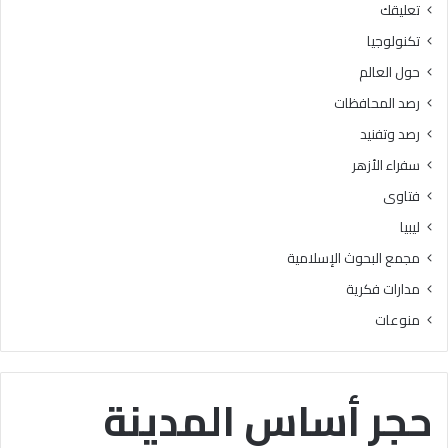
تعليقك
أ
ا
ز
ل
تكنولوجيا
ه
ب
حول العالم
ر
ح
ي
و
رصد المحافظات
ة
ث
رصد وتفنيد
ل
ا
م
ل
سفراء الأزهر
ع
إ
فتاوى
ا
س
ه
ل
ليبيا
د
ا
مجمع البحوث الإسلامية
ف
م
ل
يَّ
مدارات فكرية
س
ة
منوعات
ط
)
ي
:
ن
ا
ب
ل
حجر أساس المدينة
ن
هُ
س
و