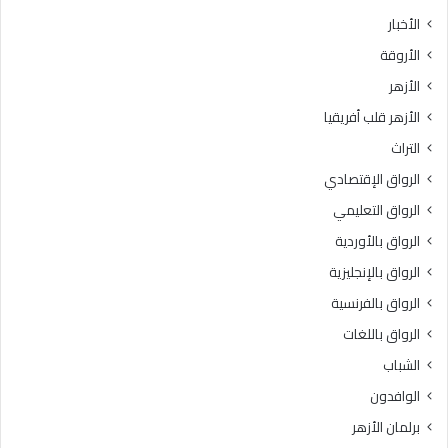
ث
ط
الأخبار
ا
ق
الأروقة
ن
ة
ي
و
الأزهر
ل
ع
الأزهر قلب أفريقيا
ل
ظ
ش
ا
التراث
ه
ل
الرواق الإقتصادي
ا
م
د
ن
الرواق التعليمي
ة
و
الرواق بالأوردية
ا
ف
ل
الرواق بالإنجليزية
يَّ
ث
ة
الرواق بالفرنسية
ا
.
الرواق باللغات
ن
.
و
أ
الشباب
ي
م
الوافدون
ة
ي
ا
ن
برلمان الأزهر
ل
(