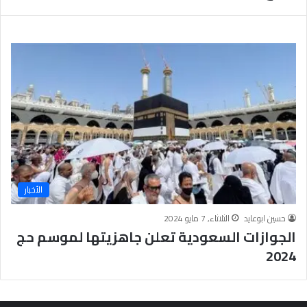
ب
يَّ
ة
ة
ن
ا
ج
ل
ا
إ
ح
ي
9
م
7
ا
.
ن
7
يَّ
%
ة
و
ا
الأخبار
ل
أ
حسين ابوعايد
الثلاثاء, 7 مايو 2024
خ
الجوازات السعودية تعلن جاهزيتها لموسم حج
ل
ا
2024
ق
يَّ
ة
ح