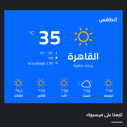
ج
ر
أ
الطقس
35
س
ا
℃
س
ل
ت
القاهرة
ح
38º - 29º
16%
ق
2.89 كيلومتر/ساعة
ي
سماء صافية
ق
ا
ل
سِّ
42
39
38
38
38
℃
℃
℃
℃
℃
ل
الجمعة
السبت
الأحد
الأثنين
الثلاثاء
م
ا
ل
تابعنا على فيسبوك
م
ج