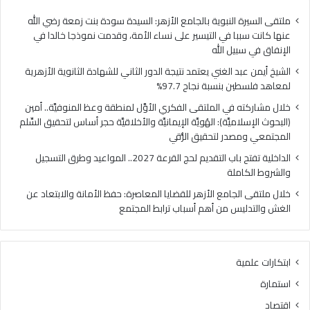
ا
ي
ل
ا
ملتقى السيرة النبوية بالجامع الأزهر: السيدة سودة بنت زمعة رضي الله
غ
ل
عنها كانت سببا في التيسير على نساء الأمة، وقدمت نموذجا خالدا في
ن
م
الإنفاق في سبيل الله
ي
ل
الشيخ أيمن عبد الغني يعتمد نتيجة الدور الثاني للشهادة الثانوية الأزهرية
ي
ت
لمعاهد فلسطين بنسبة نجاح 97.7%
ع
ق
ت
ى
خلال مشاركته في الملتقى الفكري الأوَّل لمنطقة وعظ المنوفيَّة.. أمين
م
ا
(البحوث الإسلاميَّة): الهُويَّة الإيمانيَّة والأخلاقيَّة حجر أساس لتحقيق السِّلم
د
ل
المجتمعي ومصدر لتحقيق الرُّقي
ن
ف
الداخلية تفتح باب التقديم لحج القرعة 2027.. المواعيد وطرق التسجيل
ت
ك
والشروط الكاملة
ي
ر
ج
ي
خلال ملتقى الجامع الأزهر للقضايا المعاصرة: حفظ الأمانة والابتعاد عن
ة
ا
الغش والتدليس من أهم أسباب ترابط المجتمع
ا
ل
ل
أ
د
وَّ
ابتكارات علمية
و
ل
ر
ل
استمارة
ا
م
اقتصاد
ل
ن