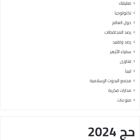
تعليقك
أ
ا
ز
ل
تكنولوجيا
ه
ب
حول العالم
ر
ح
ي
و
رصد المحافظات
ة
ث
رصد وتفنيد
ل
ا
م
ل
سفراء الأزهر
ع
إ
فتاوى
ا
س
ه
ل
ليبيا
د
ا
مجمع البحوث الإسلامية
ف
م
ل
يَّ
مدارات فكرية
س
ة
منوعات
ط
)
ي
:
ن
ا
ب
ل
حج 2024
ن
هُ
س
و