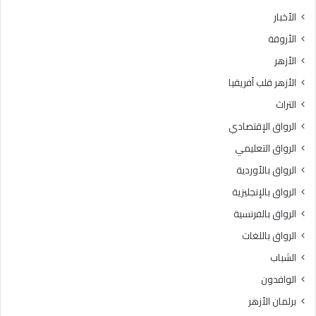
ث
ط
الأخبار
ا
ق
الأروقة
ن
ة
ي
و
الأزهر
ل
ع
الأزهر قلب أفريقيا
ل
ظ
ش
ا
التراث
ه
ل
الرواق الإقتصادي
ا
م
د
ن
الرواق التعليمي
ة
و
الرواق بالأوردية
ا
ف
ل
الرواق بالإنجليزية
يَّ
ث
ة
الرواق بالفرنسية
ا
.
الرواق باللغات
ن
.
و
أ
الشباب
ي
م
الوافدون
ة
ي
ا
ن
برلمان الأزهر
ل
(