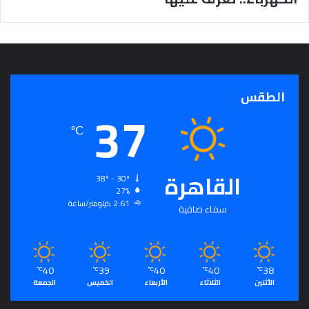
ل
ى
ح
ي
ا
ت
الطقس
ه
37
ك
℃
ل
ه
ا
القاهرة
38º - 30º
27%
2.61 كيلومتر/ساعة
سماء صافية
40
39
40
40
38
℃
℃
℃
℃
℃
الأثنين
الثلاثاء
الأربعاء
الخميس
الجمعة