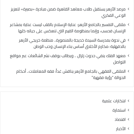
ب
ا
ا
ل
مرصد الأزهر يستقبل طلاب معاهد القاهرة ضمن مبادرة «بصيرة» لتعزيز
ل
س
الوعي الفكري
ج
ي
ملتقى التفسير بالجامع الأزهر: عناية الإسلام بالقلب ليست عناية بمشاعر
ا
د
الإنسان فحسب، وإنما بمنظومة القيم التي تنعكس على حياته كلها
م
ة
ع
خ
في ندوة بمدرسة السيدة خديجة بالمنصورة.. منظمة خريجي الأزهر
ا
د
بالدقهلية: مكارم الأخلاق أساس بناء الإنسان وحب الوطن
ل
ي
معهد الفلك ينفي حدوث زلزال .. ويطالب بوقف نشر الشائعات عبر مواقع
أ
ج
التواصل
ز
ة
ه
ب
الملتقى الفقهي بالجامع الأزهر يناقش غداً: فقه المعاملات.. أحكام
ر
ا
الحوالة “رؤية فقهية”
:
ل
ع
م
ن
ن
ابتكارات علمية
ا
ص
ي
و
استمارة
ة
ر
اقتصاد
ا
ة
ل
.
الأخبار
إ
.