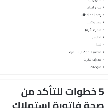
ش
ه
حول العالم
ا
ل
ع
ي
رصد المحافظات
ر
ة
رصد وتفنيد
ا
:
ل
م
سفراء الأزهر
إ
ك
فتاوى
ن
ا
س
ر
ليبيا
ا
م
مجمع البحوث الإسلامية
ن
ا
ف
ل
مدارات فكرية
ح
أ
منوعات
س
خ
ب
ل
،
ا
و
ق
5 خطوات للتأكد من
إ
أ
ن
س
صحة فاتورة استهلاك
م
ا
ا
س