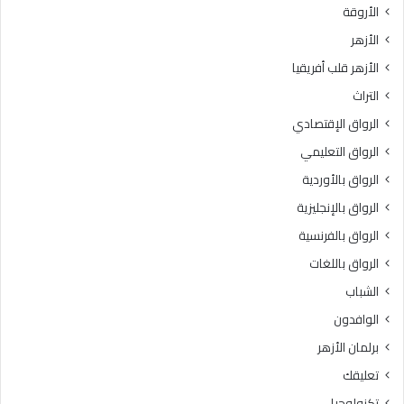
الأروقة
س
م
ل
ن
الأزهر
ا
ظ
الأزهر قلب أفريقيا
م
م
ب
ة
التراث
ا
خ
الرواق الإقتصادي
ل
ر
ق
ي
الرواق التعليمي
ل
ج
الرواق بالأوردية
ب
ي
ل
الرواق بالإنجليزية
ا
ي
ل
الرواق بالفرنسية
س
أ
الرواق باللغات
ت
ز
ع
ه
الشباب
ن
ر
الوافدون
ا
ب
ي
ا
برلمان الأزهر
ة
ل
تعليقك
ب
د
م
ق
تكنولوجيا