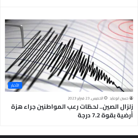
ب
يَّ
ة
ة
ن
ا
ج
ل
ا
إ
ح
ي
9
م
7
ا
.
ن
7
يَّ
%
ة
و
ا
الأخبار
ل
أ
حسين ابوعايد
الخميس, 23 فبراير 2023
خ
زلزال الصين.. لحظات رعب المواطنين جراء هزة
ل
ا
أرضية بقوة 7.2 درجة
ق
يَّ
ة
ح