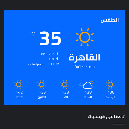
ج
ر
أ
الطقس
35
س
ا
℃
س
ل
ت
القاهرة
ح
38º - 29º
16%
ق
3.12 كيلومتر/ساعة
ي
سماء صافية
ق
ا
ل
سِّ
42
39
38
38
38
℃
℃
℃
℃
℃
ل
الجمعة
السبت
الأحد
الأثنين
الثلاثاء
م
ا
ل
تابعنا على فيسبوك
م
ج