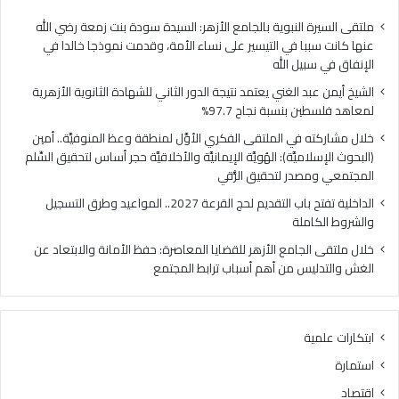
ا
ي
ل
ا
ملتقى السيرة النبوية بالجامع الأزهر: السيدة سودة بنت زمعة رضي الله
غ
ل
عنها كانت سببا في التيسير على نساء الأمة، وقدمت نموذجا خالدا في
ن
م
الإنفاق في سبيل الله
ي
ل
الشيخ أيمن عبد الغني يعتمد نتيجة الدور الثاني للشهادة الثانوية الأزهرية
ي
ت
لمعاهد فلسطين بنسبة نجاح 97.7%
ع
ق
ت
ى
خلال مشاركته في الملتقى الفكري الأوَّل لمنطقة وعظ المنوفيَّة.. أمين
م
ا
(البحوث الإسلاميَّة): الهُويَّة الإيمانيَّة والأخلاقيَّة حجر أساس لتحقيق السِّلم
د
ل
المجتمعي ومصدر لتحقيق الرُّقي
ن
ف
الداخلية تفتح باب التقديم لحج القرعة 2027.. المواعيد وطرق التسجيل
ت
ك
والشروط الكاملة
ي
ر
ج
ي
خلال ملتقى الجامع الأزهر للقضايا المعاصرة: حفظ الأمانة والابتعاد عن
ة
ا
الغش والتدليس من أهم أسباب ترابط المجتمع
ا
ل
ل
أ
د
وَّ
ابتكارات علمية
و
ل
ر
ل
استمارة
ا
م
اقتصاد
ل
ن