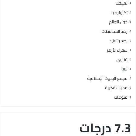
تعليقك
أ
ا
ز
ل
تكنولوجيا
ه
ب
حول العالم
ر
ح
ي
و
رصد المحافظات
ة
ث
رصد وتفنيد
ل
ا
م
ل
سفراء الأزهر
ع
إ
فتاوى
ا
س
ه
ل
ليبيا
د
ا
مجمع البحوث الإسلامية
ف
م
ل
يَّ
مدارات فكرية
س
ة
منوعات
ط
)
ي
:
ن
ا
ب
ل
7.3 درجات
ن
هُ
س
و