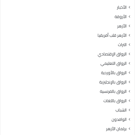
ث
ط
الأخبار
ا
ق
الأروقة
ن
ة
ي
و
الأزهر
ل
ع
الأزهر قلب أفريقيا
ل
ظ
ش
ا
التراث
ه
ل
الرواق الإقتصادي
ا
م
د
ن
الرواق التعليمي
ة
و
الرواق بالأوردية
ا
ف
ل
الرواق بالإنجليزية
يَّ
ث
ة
الرواق بالفرنسية
ا
.
الرواق باللغات
ن
.
و
أ
الشباب
ي
م
الوافدون
ة
ي
ا
ن
برلمان الأزهر
ل
(