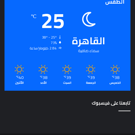
الطقس
25
℃
القاهرة
38º - 25º
73%
2.84 كيلومتر/ساعة
سماء صافية
40
38
39
39
38
℃
℃
℃
℃
℃
الخميس
الجمعة
السبت
الأحد
الأثنين
تابعنا على فيسبوك