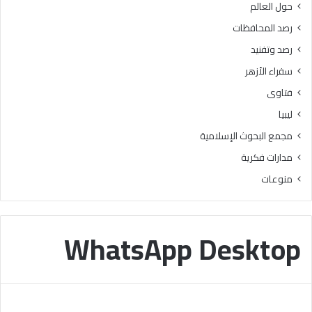
حول العالم
ر
ز
ي
ا
رصد المحافظات
م
ل
رصد وتفنيد
ل
و
ت
ع
سفراء الأزهر
ل
ي
فتاوى
ا
”
م
ليبيا
ي
مجمع البحوث الإسلامية
ذ
ا
مدارات فكرية
ل
منوعات
م
ر
ح
ل
WhatsApp Desktop
ة
ا
ل
ا
ب