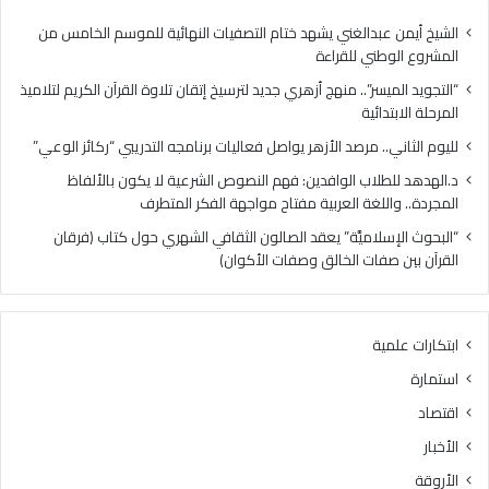
س
.
ر
م
الشيخ أيمن عبدالغني يشهد ختام التصفيات النهائية للموسم الخامس من
”
ر
المشروع الوطني للقراءة
.
ص
“التجويد الميسر”.. منهج أزهري جديد لترسيخ إتقان تلاوة القرآن الكريم لتلاميذ
.
د
المرحلة الابتدائية
م
ا
ن
ل
لليوم الثاني.. مرصد الأزهر يواصل فعاليات برنامجه التدريبي “ركائز الوعي”
ه
أ
د.الهدهد للطلاب الوافدين: فهم النصوص الشرعية لا يكون بالألفاظ
ج
ز
المجردة.. واللغة العربية مفتاح مواجهة الفكر المتطرف
أ
ه
ز
ر
“البحوث الإسلاميَّة” يعقد الصالون الثقافي الشهري حول كتاب (فرقان
ه
ي
القرآن بين صفات الخالق وصفات الأكوان)
ر
و
ي
ا
ج
ص
ابتكارات علمية
د
ل
ي
ف
استمارة
د
ع
اقتصاد
ل
ا
ت
ل
الأخبار
ر
ي
الأروقة
س
ا