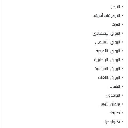
ي
ت
الأزهر
خ
ب
الأزهر قلب أفريقيا
إ
ر
ت
ن
التراث
ق
ا
الرواق الإقتصادي
ا
م
ن
ج
الرواق التعليمي
ت
ه
الرواق بالأوردية
ل
ا
ا
الرواق بالإنجليزية
ل
و
ت
الرواق بالفرنسية
ة
د
الرواق باللغات
ا
ر
ل
ي
الشباب
ق
ب
الوافدون
ر
ي
آ
“
برلمان الأزهر
ن
ر
تعليقك
ا
ك
ل
ا
تكنولوجيا
ك
ئ