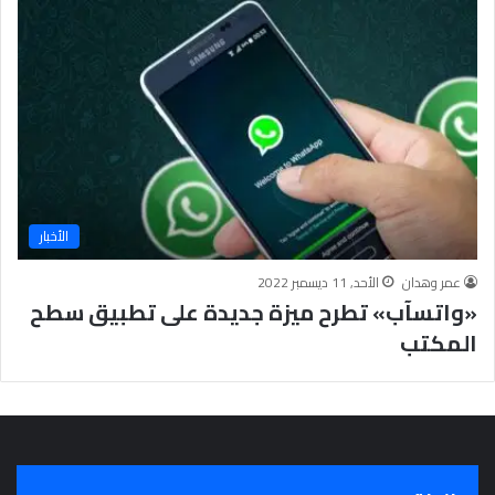
ت
د
ا
ئ
ي
ة
الأخبار
عمر وهدان
الأحد, 11 ديسمبر 2022
«واتسآب» تطرح ميزة جديدة على تطبيق سطح
المكتب