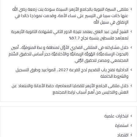
فلسطين
الهُو
بنسبة
الإيم
ملتقى السيرة النبوية بالجامع الأزهر: السيدة سودة بنت زمعة رضي الله
نجاح
والأ
عنها كانت سببا في التيسير على نساء الأمة، وقدمت نموذجا خالدا في
97.7%
حجر
الإنفاق في سبيل الله
أس
الشيخ أيمن عبد الغني يعتمد نتيجة الدور الثاني للشهادة الثانوية الأزهرية
لتح
لمعاهد فلسطين بنسبة نجاح 97.7%
السّ
الم
خلال مشاركته في الملتقى الفكري الأوَّل لمنطقة وعظ المنوفيَّة.. أمين
ومص
(البحوث الإسلاميَّة): الهُويَّة الإيمانيَّة والأخلاقيَّة حجر أساس لتحقيق السِّلم
لتح
المجتمعي ومصدر لتحقيق الرُّقي
الرُّ
الداخلية تفتح باب التقديم لحج القرعة 2027.. المواعيد وطرق التسجيل
والشروط الكاملة
خلال ملتقى الجامع الأزهر للقضايا المعاصرة: حفظ الأمانة والابتعاد عن
الغش والتدليس من أهم أسباب ترابط المجتمع
ابتكارات علمية
استمارة
اقتصاد