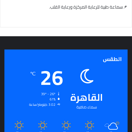
📌سماعة طبية للرعاية المركزة ورعاية القلب.
الطقس
26
℃
القاهرة
39º - 26º
61%
3.02 كيلومتر/ساعة
سماء صافية