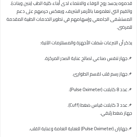
قدموه يجسد روح الوفاء والانتماء لدى أبناء كلية الطب (بنين وبنات)،
والقيم التي تعلموها بالأزهر الشريف، ويعكس حرصهم على دعم
المستشفى الجامعي وإسهامهم في تطوير الخدمات الطبية المقدمة
للمرضى.
يذكر أن التبرعات شملت الأجهزة والمستلزمات الآتية:
📌جهاز تنفس صناعي لصالح عناية الصدر المركزة.
📌جهاز رسم قلب لقسم الطوارئ.
📌عدد 8 كابلات (Pulse Oximeter).
📌عدد 3 كابلات قياس ضغط (Cuff).
جهاز ضغط زئبقي.
📌جهازان (Pulse Oximeter) للعناية العامة وعناية القلب.