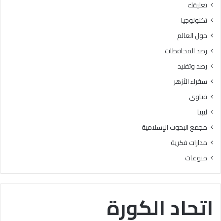
تعليقك
أ
ا
ز
ل
تكنولوجيا
ه
ب
حول العالم
ر
ح
ي
و
رصد المحافظات
ة
ث
رصد وتفنيد
ل
ا
م
ل
سفراء الأزهر
ع
إ
فتاوى
ا
س
ه
ل
ليبيا
د
ا
مجمع البحوث الإسلامية
ف
م
ل
يَّ
مدارات فكرية
س
ة
منوعات
ط
)
ي
:
ن
ا
ب
ل
اتحاد الكورة
ن
هُ
س
و