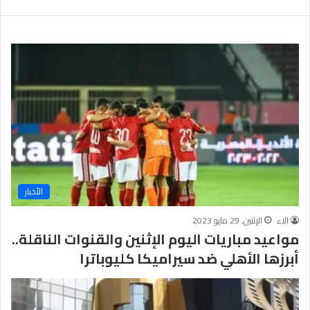
ب
يَّ
ة
ة
ن
ا
ج
ل
ا
إ
ح
ي
9
م
7
ا
.
ن
7
يَّ
%
ة
و
ا
الأخبار
ل
أ
الاء
الإثنين, 29 مايو 2023
خ
مواعيد مباريات اليوم الإثنين والقنوات الناقلة..
ل
ا
أبرزها الأهلي ضد سيراميكا كليوباترا
ق
يَّ
ة
ح