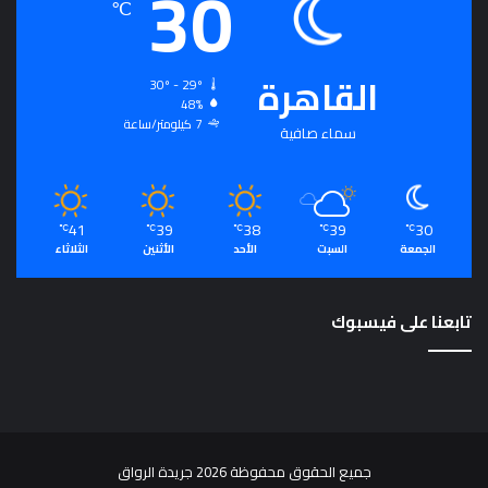
30
℃
ت
م
ع
القاهرة
ي
30º - 29º
و
48%
7 كيلومتر/ساعة
م
سماء صافية
ص
د
ر
ل
41
39
38
39
30
℃
℃
℃
℃
℃
ت
الجمعة
السبت
الأحد
الأثنين
الثلاثاء
ح
ق
ي
تابعنا على فيسبوك
ق
ا
ل
رُّ
ق
ي
جميع الحقوق محفوظة 2026 جريدة الرواق