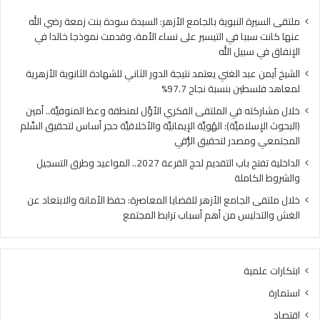
ا
ي
ل
ا
ملتقى السيرة النبوية بالجامع الأزهر: السيدة سودة بنت زمعة رضي الله
غ
ل
عنها كانت سببا في التيسير على نساء الأمة، وقدمت نموذجا خالدا في
ن
م
الإنفاق في سبيل الله
ي
ل
الشيخ أيمن عبد الغني يعتمد نتيجة الدور الثاني للشهادة الثانوية الأزهرية
ي
ت
لمعاهد فلسطين بنسبة نجاح 97.7%
ع
ق
ت
ى
خلال مشاركته في الملتقى الفكري الأوَّل لمنطقة وعظ المنوفيَّة.. أمين
م
ا
(البحوث الإسلاميَّة): الهُويَّة الإيمانيَّة والأخلاقيَّة حجر أساس لتحقيق السِّلم
د
ل
المجتمعي ومصدر لتحقيق الرُّقي
ن
ف
الداخلية تفتح باب التقديم لحج القرعة 2027.. المواعيد وطرق التسجيل
ت
ك
والشروط الكاملة
ي
ر
ج
ي
خلال ملتقى الجامع الأزهر للقضايا المعاصرة: حفظ الأمانة والابتعاد عن
ة
ا
الغش والتدليس من أهم أسباب ترابط المجتمع
ا
ل
ل
أ
د
وَّ
ابتكارات علمية
و
ل
ر
ل
استمارة
ا
م
اقتصاد
ل
ن