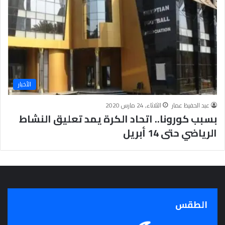
ج
ر
أ
س
ا
س
ل
ت
الأخبار
ح
ق
عبد الحفيظ عمار
الثلاثاء, 24 مارس 2020
ي
بسبب كورونا.. اتحاد الكرة يمد تعليق النشاط
ق
الرياضي حتى 14 أبريل
ا
ل
سِّ
ل
م
ا
ل
الطقس
م
ج