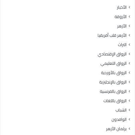
ث
ط
الأخبار
ا
ق
الأروقة
ن
ة
ي
و
الأزهر
ل
ع
الأزهر قلب أفريقيا
ل
ظ
ش
ا
التراث
ه
ل
الرواق الإقتصادي
ا
م
د
ن
الرواق التعليمي
ة
و
الرواق بالأوردية
ا
ف
ل
الرواق بالإنجليزية
يَّ
ث
ة
الرواق بالفرنسية
ا
.
الرواق باللغات
ن
.
و
أ
الشباب
ي
م
الوافدون
ة
ي
ا
ن
برلمان الأزهر
ل
(