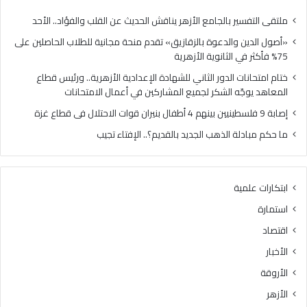
ل
ا
د
ل
ملتقى التفسير بالجامع الأزهر يناقش الحديث عن القلب والفؤاد.. الأحد
ع
د
«أصول الدين والدعوة بالزقازيق» تقدم منحة مجانية للطلاب الحاصلين على
و
و
75% فأكثر في الثانوية الأزهرية
ة
ر
ب
ا
ختام امتحانات الدور الثاني للشهادة الإعدادية الأزهرية.. ورئيس قطاع
ا
ل
المعاهد يوجّه الشكر لجميع المشاركين في أعمال الامتحانات
ل
ث
إصابة 9 فلسطينيين بينهم 4 أطفال بنيران قوات الاحتلال فى قطاع غزة
ز
ا
ق
ن
ما حكم مبادلة الذهب الجديد بالقديم؟.. الإفتاء تجيب
ا
ي
ز
ل
ي
ل
ابتكارات علمية
ق
ش
»
ه
استمارة
ت
ا
اقتصاد
ق
د
د
ة
الأخبار
م
ا
الأروقة
م
ل
ن
إ
الأزهر
ح
ع