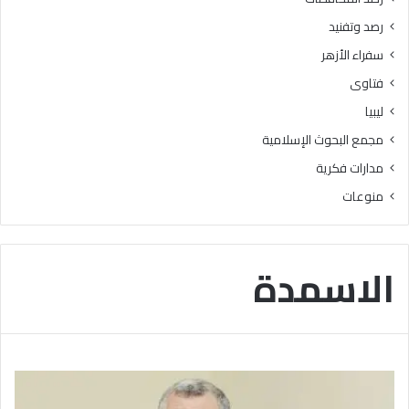
ع
ط
رصد وتفنيد
ل
ا
ى
ع
سفراء الأزهر
7
ا
فتاوى
5
ل
%
م
ليبيا
ف
ع
مجمع البحوث الإسلامية
أ
ا
ك
ه
مدارات فكرية
ث
د
منوعات
ر
ي
ف
و
ي
جّ
ا
ه
الاسمدة
ل
ا
ث
ل
ا
ش
ن
ك
و
ر
ي
ل
ة
ج