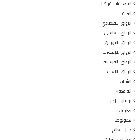
الأزهر قلب أفريقيا
ة
د
م
ا
التراث
ج
د
الرواق الإقتصادي
ا
ي
ن
ة
الرواق التعليمي
ي
ا
الرواق بالأوردية
ة
ل
ل
الرواق بالإنجليزية
أ
ل
ز
الرواق بالفرنسية
ط
ه
الرواق باللغات
ل
ر
ا
ي
الشباب
ب
ة
الوافدون
ا
.
ل
.
برلمان الأزهر
ح
و
تعليقك
ا
ر
ص
ئ
تكنولوجيا
ل
ي
حول العالم
ي
س
ن
ق
رصد المحافظات