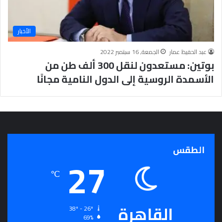
م
ت
ح
الأخبار
ا
ن
عبد الحفيظ عمار
الجمعة, 16 سبتمبر 2022
ا
بوتين: مستعدون لنقل 300 ألف طن من
ت
الأسمدة الروسية إلى الدول النامية مجانًا
الطقس
27
℃
القاهرة
38º - 26º
69%