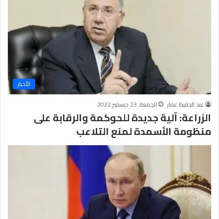
ا
م
ل
ي
أ
ع
ز
ا
ه
ل
ر
م
ي
ش
ة
ا
الأخبار
ر
ك
عبد الحفيظ عمار
الجمعة, 23 ديسمبر 2022
ي
الزراعة: آلية جديدة للحوكمة والرقابة على
ن
ف
منظومة الأسمدة لمنع التلاعب
ي
أ
ع
م
ا
ل
ا
ل
ا